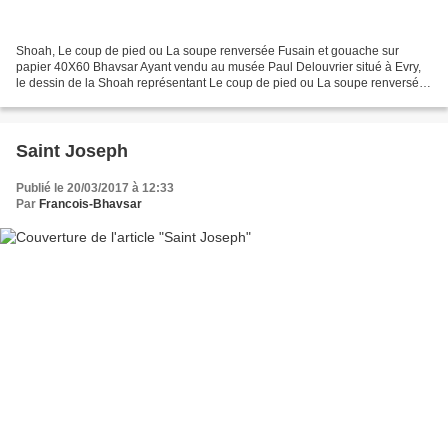
Shoah, Le coup de pied ou La soupe renversée Fusain et gouache sur
papier 40X60 Bhavsar Ayant vendu au musée Paul Delouvrier situé à Evry,
le dessin de la Shoah représentant Le coup de pied ou La soupe renversée,
et celui-ci faisant parti d'une série...
Saint Joseph
Publié le 20/03/2017 à 12:33
Par
Francois-Bhavsar