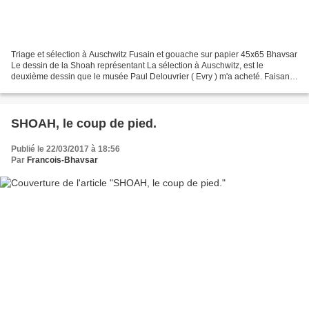
Triage et sélection à Auschwitz Fusain et gouache sur papier 45x65 Bhavsar
Le dessin de la Shoah représentant La sélection à Auschwitz, est le
deuxième dessin que le musée Paul Delouvrier ( Evry ) m'a acheté. Faisant
parti d'un ensemble d'une trentaine...
SHOAH, le coup de pied.
Publié le 22/03/2017 à 18:56
Par
Francois-Bhavsar