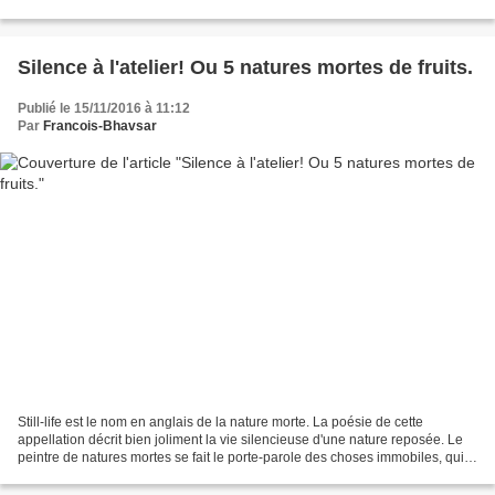
quelque temps, ce tableau...
Silence à l'atelier! Ou 5 natures mortes de fruits.
Publié le 15/11/2016 à 11:12
Par
Francois-Bhavsar
Still-life est le nom en anglais de la nature morte. La poésie de cette
appellation décrit bien joliment la vie silencieuse d'une nature reposée. Le
peintre de natures mortes se fait le porte-parole des choses immobiles, qui
toutes silencieuses qu'elles...