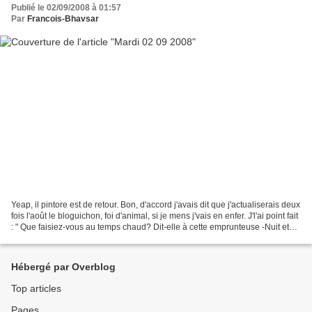
Publié le 02/09/2008 à 01:57
Par
Francois-Bhavsar
Yeap, il pintore est de retour. Bon, d'accord j'avais dit que j'actualiserais deux
fois l'août le bloguichon, foi d'animal, si je mens j'vais en enfer. J'l'ai point fait
: " Que faisiez-vous au temps chaud? Dit-elle à cette emprunteuse -Nuit et
jour à...
Hébergé par Overblog
Top articles
Pages