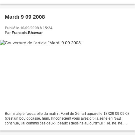
point les cris de patrouille...
Mardi 9 09 2008
Publié le 10/09/2008 à 15:24
Par
Francois-Bhavsar
Bon, malgré l'aquarelle du matin : Forêt de Sénart aquarelle 18X29 09 09 08
(c'est un boulot cassé, hum, l'inconscient vous avez dit) la série en N&B
continue, j'ai commis ces deux ( beaux ) dessins aujourd'hui : He, he, he,
attention à ceux que j'ai...