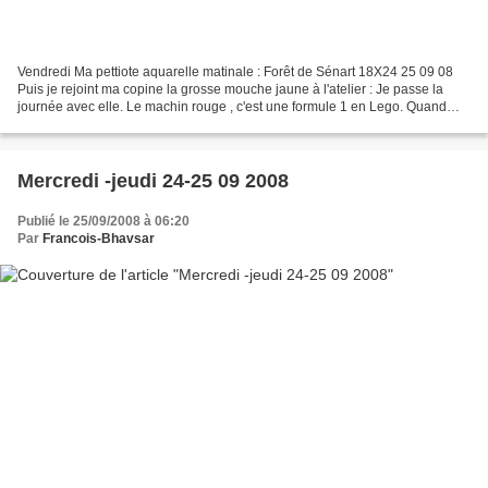
Vendredi Ma pettiote aquarelle matinale : Forêt de Sénart 18X24 25 09 08
Puis je rejoint ma copine la grosse mouche jaune à l'atelier : Je passe la
journée avec elle. Le machin rouge , c'est une formule 1 en Lego. Quand
j'vous dit ke j'sais tout peindre....
Mercredi -jeudi 24-25 09 2008
Publié le 25/09/2008 à 06:20
Par
Francois-Bhavsar