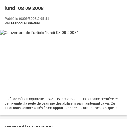
lundi 08 09 2008
Publié le 08/09/2008 à 05:41
Par
Francois-Bhavsar
Forêt de Sénart aquarelle 19X21 06 09 08 Bouaaf, la semaine dernière en
demi-teinte : la perte de Jean me déstabilise. mais maintenant ça va, Ce
lundi nous sommes allés à son appart. prendre les affaires scoutes que la
famille nous laisse. Merci à elle...