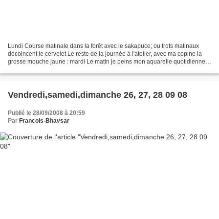
Lundi Course matinale dans la forêt avec le sakapuce; ou trots matinaux
décoincent le cervelet Le reste de la journée à l'atelier, avec ma copine la
grosse mouche jaune : mardi Le matin je peins mon aquarelle quotidienne
sous la pluie ; c'est sportif....
Vendredi,samedi,dimanche 26, 27, 28 09 08
Publié le 28/09/2008 à 20:59
Par
Francois-Bhavsar