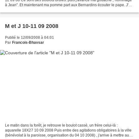
à Jean". Et maintenant ma pomme part aux Bernardins écouter le pape. J'ai
été dirigé vers le "carré bleu"...
M et J 10-11 09 2008
Publié le 12/09/2008 à 04:01
Par
Francois-Bhavsar
Le matin dans la forêt, je retrouve le boulot cassé, un frère celui-là :
aquarelle 18X27 10 09 2008 Puis entre des agitations obligatoires à la ville
(bénévolat à la paroisse, organisation du 04 10 2008) , j'arrive à mettre au