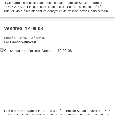
"( Ce mardi matin petite aquarelle matinale : : forêt de Sénart aquarelle
18X25 23 09 08 Fini de mettre au point ceci : Puis passe ma journée à
l'atelier. Mais là maintenant, ce dont j'ai envie c'est de jacter sur ma semaine
passée dans le Tarn. Zou,...
Vendredi 12 09 08
Publié le 13/09/2008 à 05:34
Par
Francois-Bhavsar
Le matin mon aquarelle tradi dans la forêt : Forêt de Sénart aquarelle 18X27
12 09 08 Ce sont des boulots brulés. puis j'avance ma gouache ,"hommage