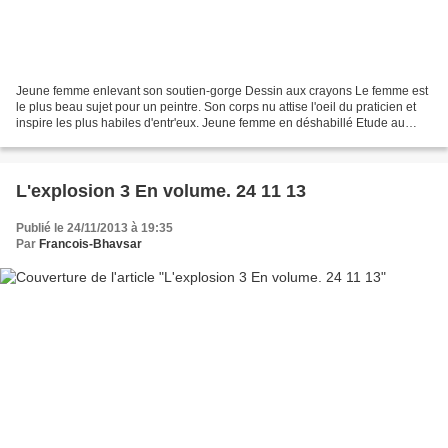
Jeune femme enlevant son soutien-gorge Dessin aux crayons Le femme est
le plus beau sujet pour un peintre. Son corps nu attise l'oeil du praticien et
inspire les plus habiles d'entr'eux. Jeune femme en déshabillé Etude au
crayon 26X34 Pour un beau modéle...
L'explosion 3 En volume. 24 11 13
Publié le 24/11/2013 à 19:35
Par
Francois-Bhavsar