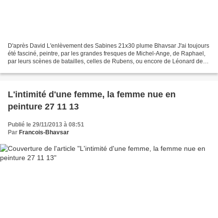
D'après David L'enlèvement des Sabines 21x30 plume Bhavsar J'ai toujours
été fasciné, peintre, par les grandes fresques de Michel-Ange, de Raphael,
par leurs scènes de batailles, celles de Rubens, ou encore de Léonard de
Vinci. Je les ai beaucoup copié....
L'intimité d'une femme, la femme nue en
peinture 27 11 13
Publié le 29/11/2013 à 08:51
Par
Francois-Bhavsar