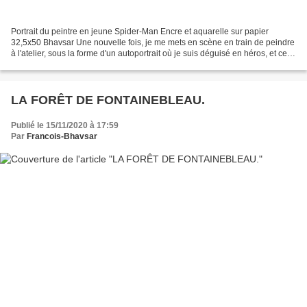
Portrait du peintre en jeune Spider-Man Encre et aquarelle sur papier
32,5x50 Bhavsar Une nouvelle fois, je me mets en scène en train de peindre
à l'atelier, sous la forme d'un autoportrait où je suis déguisé en héros, et ce,
en liaison avec mes tableaux...
LA FORÊT DE FONTAINEBLEAU.
Publié le 15/11/2020 à 17:59
Par
Francois-Bhavsar