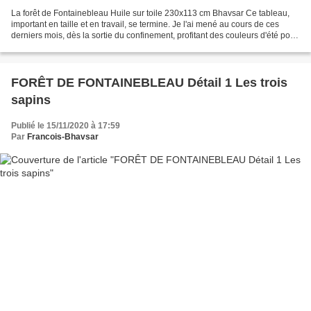
La forêt de Fontainebleau Huile sur toile 230x113 cm Bhavsar Ce tableau,
important en taille et en travail, se termine. Je l'ai mené au cours de ces
derniers mois, dès la sortie du confinement, profitant des couleurs d'été pour
mes études au sein de la...
FORÊT DE FONTAINEBLEAU Détail 1 Les trois
sapins
Publié le 15/11/2020 à 17:59
Par
Francois-Bhavsar