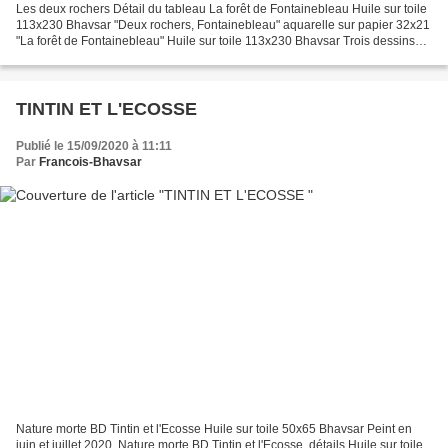
Les deux rochers Détail du tableau La forêt de Fontainebleau Huile sur toile
113x230 Bhavsar "Deux rochers, Fontainebleau" aquarelle sur papier 32x21
"La forêt de Fontainebleau" Huile sur toile 113x230 Bhavsar Trois dessins
des "Deux rochers,Fontainebleau"...
TINTIN ET L'ECOSSE
Publié le 15/09/2020 à 11:11
Par
Francois-Bhavsar
Nature morte BD Tintin et l'Ecosse Huile sur toile 50x65 Bhavsar Peint en
juin et juillet 2020. Nature morte BD Tintin et l'Ecosse, détails Huile sur toile