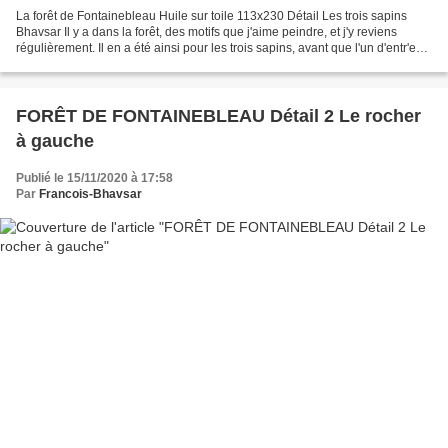
La forêt de Fontainebleau Huile sur toile 113x230 Détail Les trois sapins
Bhavsar Il y a dans la forêt, des motifs que j'aime peindre, et j'y reviens
régulièrement. Il en a été ainsi pour les trois sapins, avant que l'un d'entr'eux
ne casse, à mon grand...
FORÊT DE FONTAINEBLEAU Détail 2 Le rocher
à gauche
Publié le 15/11/2020 à 17:58
Par
Francois-Bhavsar