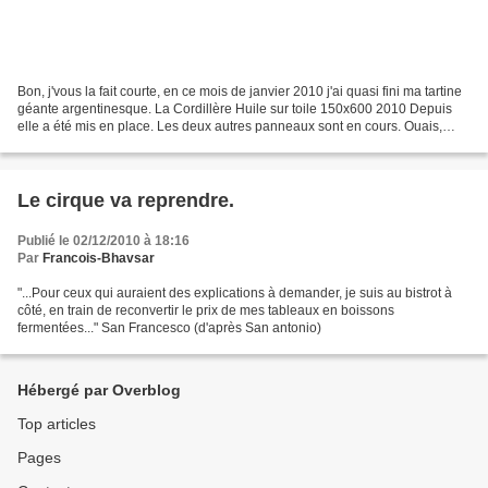
Bon, j'vous la fait courte, en ce mois de janvier 2010 j'ai quasi fini ma tartine
géante argentinesque. La Cordillère Huile sur toile 150x600 2010 Depuis
elle a été mis en place. Les deux autres panneaux sont en cours. Ouais,
dans ma tête!!! Pis j'suis...
Le cirque va reprendre.
Publié le 02/12/2010 à 18:16
Par
Francois-Bhavsar
"...Pour ceux qui auraient des explications à demander, je suis au bistrot à
côté, en train de reconvertir le prix de mes tableaux en boissons
fermentées..." San Francesco (d'après San antonio)
Hébergé par Overblog
Top articles
Pages