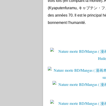
trois fois (en comptant la montre). 
(
Kyaputenfuramu
, キャプテン・フ
des années 70. Il est le principal
bonnement l'humanité.