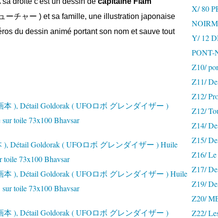
A sa droite c'est un dessin de
capitaine Flam
X/ 80 
ューチャー )
et sa famille, une illustration japonaise
NOIRM
 héros du dessin animé portant son nom et sauve tout
Y/ 12
PONT-
Z10/ po
Z11/ De
Z12/ Pro
Z12/ To
Z14/ Des
Z15/ De
Z16/ Le 
Z17/ Des
Z19/ De
Z20/ 
Z22/ Le