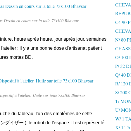
CHEVA
REPUB
 Dessin en cours sur la toile 73x100 Bhavsar
C4 90 
CHEVA
nture, heure après heure, jour après jour, semaines
N/ 80 
CHASS
atelier ; il y a une bonne dose d'artisanat patient
O/ 100
ures mortes BD.
P/ 32 
Q/ 40
R/ 120
S/ 200
ositif à l'atelier. Huile sur toile 73x100 Bhavsar
T/ MON
U/ MO
uche du tableau, l'un des emblèmes de cette
W/ 1 T
レンダイザー )
, le robot de l'espace. Il est représenté
X/ 1 T