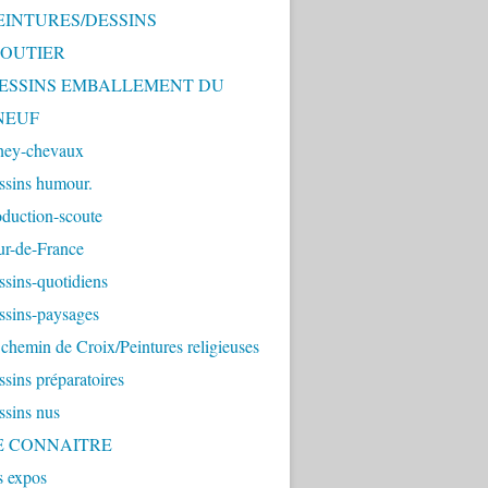
PEINTURES/DESSINS
OUTIER
 DESSINS EMBALLEMENT DU
NEUF
ney-chevaux
ssins humour.
duction-scoute
ur-de-France
sins-quotidiens
ssins-paysages
chemin de Croix/Peintures religieuses
sins préparatoires
ssins nus
ME CONNAITRE
s expos