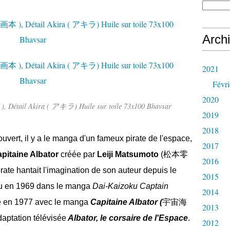
Arch
2021
Févri
2020
 Détail Akira ( アキラ) Huile sur toile 73x100 Bhavsar
2019
2018
ouvert, il y a le manga d'un fameux pirate de l'espace,
2017
pitaine Albator
créée par
Leiji Matsumoto
(
松本零
2016
ate hantait l'imagination de son auteur depuis le
2015
ieu en 1969 dans le manga
Dai-Kaizoku Captain
2014
rité en 1977 avec le manga
Capitaine Albator (
宇宙海
2013
daptation télévisée
Albator, le corsaire de l'Espace
.
2012