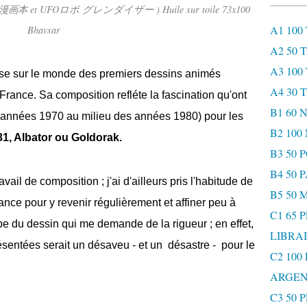
ak ( 漫画本 et UFOロボ グレンダイザー ) Huile sur toile 73x100
A1 100
Bhavsar
A2 50 
A3 100
se sur le monde des premiers dessins animés
A4 30 
 France. Sa composition
refléte la fascination qu'ont
B1 60
es années 1970 au milieu des années 1980) pour les
B2 10
31, Albator ou Goldorak.
B3 50 
B4 50 
il de composition ; j'ai d'ailleurs pris l'habitude de
B5 50 
vance pour y revenir régulièrement et affiner peu à
C1 65 
pe du dessin qui me demande de la rigueur ; en effet,
LIBRAI
sentées serait un désaveu - et un désastre - pour le
C2 100
ARGEN
C3 50 