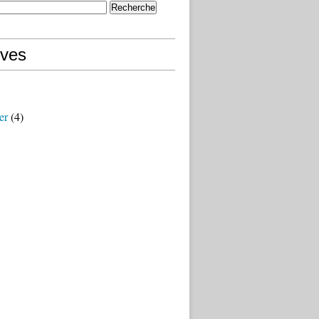
ives
er
(4)