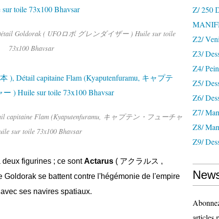
Z/ 250
MANIF
 Détail Goldorak ( UFOロボ グレンダイザー ) Huile sur toile
Z2/ Ven
73x100 Bhavsar
Z3/ Des
Z4/ Pein
Z5/ Dess
Z6/ Dess
Z7/ Mani
Détail capitaine Flam (Kyaputenfuramu, キャプテン・フューチャ
Z8/ Mani
ile sur toile 73x100 Bhavsar
Z9/ Dess
deux figurines ; ce sont
Actarus
( アクラルス ,
News
 de Goldorak se battent contre l'hégémonie de l'empire
 avec ses navires spatiaux.
Abonnez-
articles 