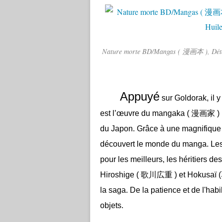
Nature morte BD/Mangas ( 漫画本 ), Déta
Appuyé
sur Goldorak, il 
est l’œuvre du mangaka (
漫画家 )
du Japon. Grâce à une magnifique 
découvert le monde du manga. Les
pour les meilleurs, les héritiers 
Hiroshige
(
歌川広重 )
et Hokusaï
(
la saga. De la patience et de l'hab
objets.