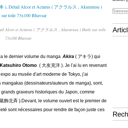
Artic
il Alcor et Actarus ( アクラルス , Akurarusu ) Huile sur toile
73x100 Bhavsar
y a le dernier volume du manga
Akira
(
アキラ
)
qui
Katsuhiro Otomo
( 大友克洋 ).
Je l'ai lu en revenant
expo au musée d'art moderne de Tokyo, j'ai
 mangakas (dessinateurs/auteurs de manga), sont,
des grands graveurs historiques du Japon, comme
葛飾北斉 ).Devant, le volume ouvert est le premier de
ileté sont nécessaires pour rendre de façon juste ces
Rech