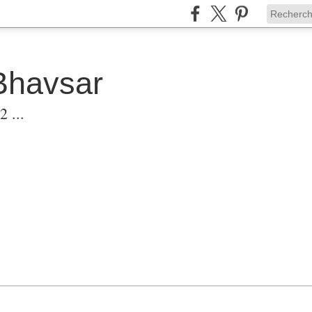
Bhavsar
 ...