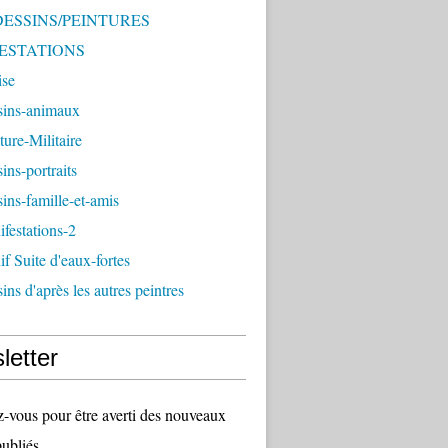
 DESSINS/PEINTURES
ESTATIONS
ise
sins-animaux
ture-Militaire
ins-portraits
ins-famille-et-amis
festations-2
f Suite d'eaux-fortes
ins d'après les autres peintres
letter
vous pour être averti des nouveaux
publiés.