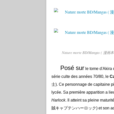
Nature morte BD/Mangas ( 漫画本 ),
Posé sur
le tome d'Akira 
série culte des années 70/80, le
Ca
士)
. Ce personnage de capitaine pir
lycée. Sa première apparition a l
Harlock
. Il atteint sa pleine matu
賊キャプテンハーロック)
et son a