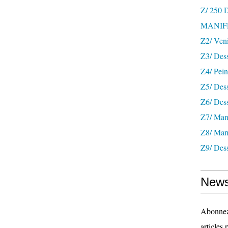
Z/ 250
MANIF
Z2/ Ven
Z3/ Des
Z4/ Pein
Z5/ Dess
Z6/ Dess
Z7/ Mani
Z8/ Mani
Z9/ Dess
News
Abonnez-
articles 