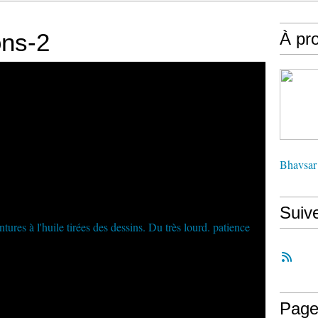
ons-2
À pr
Bhavsar
Suiv
Page