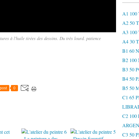
A1 100
A2 50 
A3 100
res à l'huile tirées des dessins. Du très lourd. patience
A4 30 
B1 60
B2 10
B3 50 
B4 50 
B5 50 
post
0
C1 65 
LIBRAI
C2 100
ARGEN
C3 50 