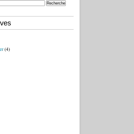
ives
er
(4)