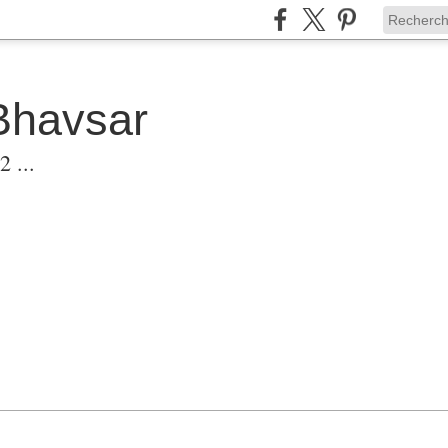
Bhavsar
 ...