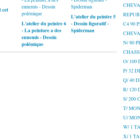
CHEVA
t cet
REPUB
L'atelier du peintre 5
L'atelier du peintre 6
- Dessin figuratif -
C4 90 
- La peinture a des
Spiderman
CHEVA
ennemis - Dessin
N/ 80 
polémique
CHASS
O/ 100
P/ 32 
Q/ 40
R/ 120
S/ 200
T/ MON
U/ MO
W/ 1 T
X/ 1 T