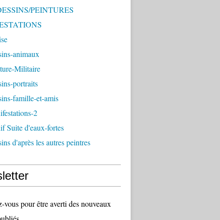
 DESSINS/PEINTURES
ESTATIONS
ise
sins-animaux
ture-Militaire
ins-portraits
ins-famille-et-amis
festations-2
f Suite d'eaux-fortes
ins d'après les autres peintres
letter
vous pour être averti des nouveaux
publiés.