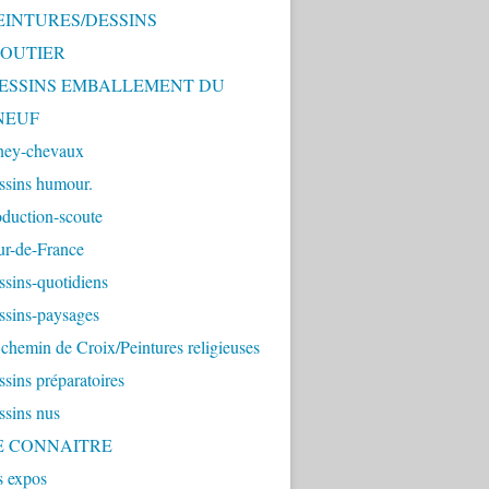
PEINTURES/DESSINS
OUTIER
 DESSINS EMBALLEMENT DU
NEUF
ney-chevaux
ssins humour.
duction-scoute
ur-de-France
sins-quotidiens
ssins-paysages
chemin de Croix/Peintures religieuses
sins préparatoires
ssins nus
ME CONNAITRE
s expos