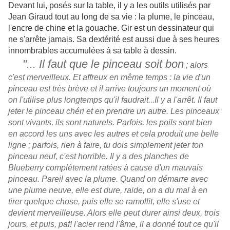
Devant lui, posés sur la table, il y a les outils utilisés par
Jean Giraud tout au long de sa vie : la plume, le pinceau,
l'encre de chine et la gouache. Gir est un dessinateur qui
ne s'arrête jamais. Sa dextérité est aussi due à ses heures
innombrables accumulées à sa table à dessin.
"... Il faut que le pinceau soit bon
; alors
c'est merveilleux. Et affreux en même temps : la vie d'un
pinceau est très brève et il arrive toujours un moment où
on l'utilise plus longtemps qu'il faudrait...Il y a l'arrêt. Il faut
jeter le pinceau chéri et en prendre un autre. Les pinceaux
sont vivants, ils sont naturels. Parfois, les poils sont bien
en accord les uns avec les autres et cela produit une belle
ligne ; parfois, rien à faire, tu dois simplement jeter ton
pinceau neuf, c'est horrible. Il y a des planches de
Blueberry complétement ratées à cause d'un mauvais
pinceau. Pareil avec la plume. Quand on démarre avec
une plume neuve, elle est dure, raide, on a du mal à en
tirer quelque chose, puis elle se ramollit, elle s'use et
devient merveilleuse. Alors elle peut durer ainsi deux, trois
jours, et puis, paf! l'acier rend l'âme, il a donné tout ce qu'il