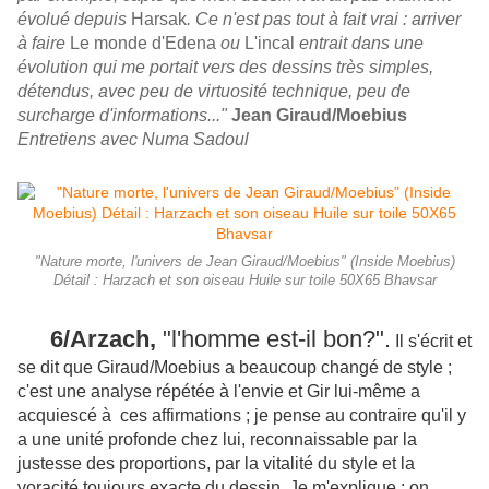
évolué depuis
Harsak
. Ce n'est pas tout à fait vrai : arriver
à faire
Le monde d'Edena
ou
L'incal
entrait dans une
évolution qui me portait vers des dessins très simples,
détendus, avec peu de virtuosité technique, peu de
surcharge d'informations..."
Jean Giraud/Moebius
Entretiens avec Numa Sadoul
"Nature morte, l'univers de Jean Giraud/Moebius" (Inside Moebius)
Détail : Harzach et son oiseau Huile sur toile 50X65 Bhavsar
6/Arzach,
"l'homme est-il bon?".
Il s'écrit et
se dit que Giraud/Moebius a beaucoup changé de style ;
c'est une analyse répétée à l'envie et Gir lui-même a
acquiescé à ces affirmations ; je pense au contraire qu'il y
a une unité profonde chez lui, reconnaissable par la
justesse des proportions, par la vitalité du style et la
voracité toujours exacte du dessin. Je m'explique : on