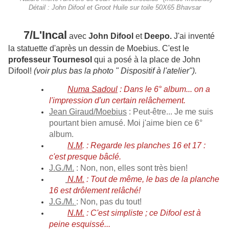
Détail : John Difool et Groot Huile sur toile 50X65 Bhavsar
7/L'Incal
avec
John Difool
et
Deepo.
J'ai inventé
la statuette d'après un dessin de Moebius. C'est le
professeur Tournesol
qui a posé à la place de John
Difool!
(voir plus bas la photo " Dispositif à l'atelier").
Numa Sadoul
: Dans le 6° album... on a
l'impression d'un certain relâchement.
Jean Giraud/Moebius
: Peut-être... Je me suis
pourtant bien amusé. Moi j'aime bien ce 6°
album.
N.M
. : Regarde les planches 16 et 17 :
c'est presque bâclé.
J.G./M.
: Non, non, elles sont très bien!
N.M.
: Tout de même, le bas de la planche
16 est drôlement relâché!
J.G./M.
: Non, pas du tout!
N.M.
: C'est simpliste ; ce Difool est à
peine esquissé...