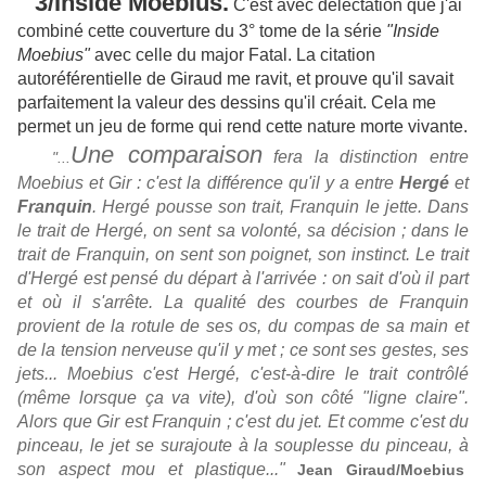
3/Inside Moebius.
C'est avec délectation que j'ai
combiné cette couverture du 3° tome de la série
"Inside
Moebius"
avec celle du major Fatal. La citation
autoréférentielle de Giraud me ravit, et prouve qu'il savait
parfaitement la valeur des dessins qu'il créait. Cela me
permet un jeu de forme qui rend cette nature morte vivante.
Une comparaison
fera la distinction entre
"...
Moebius et Gir : c'est la différence qu'il y a entre
Hergé
et
Franquin
. Hergé pousse son trait, Franquin le jette. Dans
le trait de Hergé, on sent sa volonté, sa décision ; dans le
trait de Franquin, on sent son poignet, son instinct. Le trait
d'Hergé est pensé du départ à l'arrivée : on sait d'où il part
et où il s'arrête. La qualité des courbes de Franquin
provient de la rotule de ses os, du compas de sa main et
de la tension nerveuse qu'il y met ; ce sont ses gestes, ses
jets... Moebius c'est Hergé, c'est-à-dire le trait contrôlé
(même lorsque ça va vite), d'où son côté "ligne claire".
Alors que Gir est Franquin ; c'est du jet. Et comme c'est du
pinceau, le jet se surajoute à la souplesse du pinceau, à
son aspect mou et plastique..."
Jean Giraud/Moebius