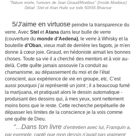
"Nature morte, l'univers de Jean Giraud/Moebius" (Inside Moebius)
Détail :Stel et Atan Huile sur toile 50X65 Bhavsar
5/J'aime en virtuose
peindre la transparence du
verre. Avec
Stel
et
Atana
dans leur bulle de verre
(couverture du
monde d'Aedena)
, le verre à Whisky et la
bouteille
d'Oban
, vieux malt de derrière les fagots, je m'en
donne à cœur joie. Giraud, en hédoniste aimait les bonnes
choses. Toute sa vie il a cherché des mentors et à voir au-
delà. Cette quête jamais assouvie l'a conduit au
chamanisme, au dépassement du moi et de l'état
conscient, aux expérience de vie en groupe, etc. C'est
aussi pourquoi j'ai représenté un joint ; il a beaucoup fumé
la marijuana, et pratiquait alors le dessin automatique -
produisant des dessins qui, à mes yeux, sont nettement
moins bons que le reste. Cette recherche perpétuelle de
dépasser les limites de la conscience je la vois comme
une quête de Dieu.
"...Dans ton livre
d'entretien avec lui, Franquin a,
par exemple, capté que mon dessin n'avait pas vraiment