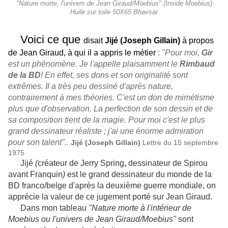
"Nature morte, l'univers de Jean Giraud/Moebius" (Inside Moebius)
Huile sur toile 50X65 Bhavsar
Voici ce que
disait
Jijé (Joseph Gillain)
à propos
de Jean Giraud, à qui il a appris le métier
:
"Pour moi,
Gir
est un phénomène. Je l'appelle plaisamment le
Rimbaud
de la BD
! En effet, ses dons et son originalité sont
extrêmes. Il a très peu dessiné d'après nature,
contrairement à mes théories. C'est un don de mimétisme
plus que d'observation. La perfection de son dessin et de
sa composition tient de la magie. Pour moi c'est le plus
grand dessinateur réaliste ; j'ai une énorme admiration
pour son talent".
..
Jijé (Joseph Gillain)
Lettre du 15 septembre
1975
Jijé
(
créateur de
Jerry Spring
,
dessinateur de
Spirou
avant
Franquin
)
est le grand dessinateur du monde de la
BD franco/belge d'après la deuxième guerre mondiale, on
apprécie la valeur de ce jugement porté sur Jean Giraud.
Dans mon tableau
"Nature morte à l'intérieur de
Moebius ou l'univers de Jean Giraud/Moebius"
sont