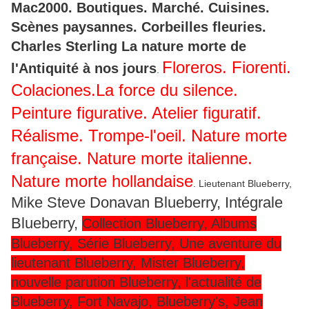
Mac2000. Boutiques. Marché. Cuisines.
Scènes paysannes. Corbeilles fleuries.
Charles Sterling La nature morte de
Floreros. Fiorenti.
l'Antiquité à nos jours
.
Colaciones.La force du silence.
Peinture figurative. Atelier figuratif.
Réalisme. Trompe-l'oeil. Nature morte
française. Nature morte italienne.
Nature morte hollandaise
. Lieutenant Blueberry,
Mike Steve Donavan Blueberry, Intégrale
Blueberry,
Collection Blueberry, Albums
Blueberry, Série Blueberry, Une aventure du
lieutenant Blueberry, Mister Blueberry,
nouvelle parution Blueberry, l'actualité de
Blueberry, Fort Navajo, Blueberry's, Jean