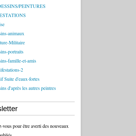
 DESSINS/PEINTURES
ESTATIONS
ise
sins-animaux
ture-Militaire
ins-portraits
ins-famille-et-amis
festations-2
f Suite d'eaux-fortes
ins d'après les autres peintres
letter
vous pour être averti des nouveaux
publiés.