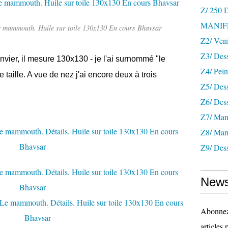
Z/ 250
MANIF
 mammouth. Huile sur toile 130x130 En cours Bhavsar
Z2/ Ven
Z3/ Des
er, il mesure 130x130 - je l'ai surnommé "le
Z4/ Pein
aille. A vue de nez j'ai encore deux à trois
Z5/ Dess
Z6/ Dess
Z7/ Mani
Z8/ Mani
Z9/ Dess
News
Abonnez-
articles 