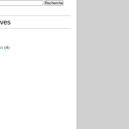
ives
er
(4)