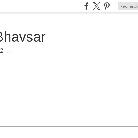
Bhavsar
 ...