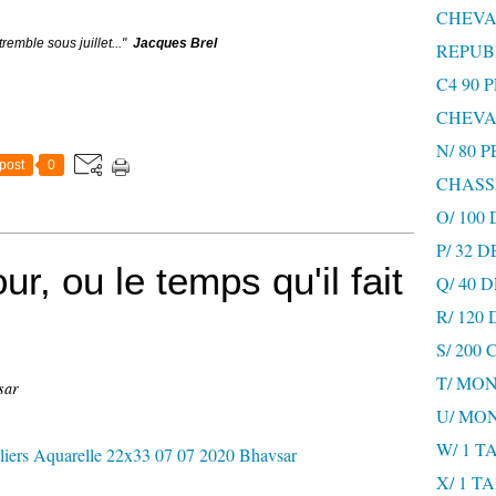
CHEVA
 tremble sous juillet..."
Jacques Brel
REPUB
C4 90 
CHEVA
N/ 80 
post
0
CHASS
O/ 100
P/ 32 
ur, ou le temps qu'il fait
Q/ 40
R/ 120
S/ 200
T/ MON
sar
U/ MO
W/ 1 T
X/ 1 T