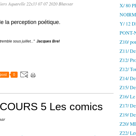
lliers Aquarelle 22x33 07 07 2020 Bhavsar
X/ 80 
NOIRM
de la perception poétique.
Y/ 12
PONT-
Z10/ po
 tremble sous juillet..."
Jacques Brel
Z11/ De
Z12/ Pro
Z12/ To
post
0
Z14/ Des
Z15/ De
Z16/ Le 
COURS 5 Les comics
Z17/ Des
Z19/ De
sar
Z20/ 
Z22/ Le