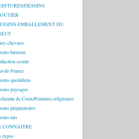
PEINTURES/DESSINS
OUTIER
 DESSINS EMBALLEMENT DU
NEUF
ney-chevaux
ssins humour.
duction-scoute
ur-de-France
sins-quotidiens
ssins-paysages
chemin de Croix/Peintures religieuses
sins préparatoires
ssins nus
ME CONNAITRE
s expos