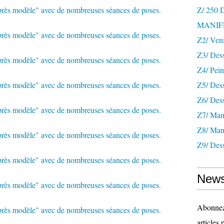
Z/ 250
MANIF
Z2/ Ven
Z3/ Des
Z4/ Pein
Z5/ Dess
Z6/ Dess
Z7/ Mani
Z8/ Mani
Z9/ Dess
News
Abonnez-
articles 