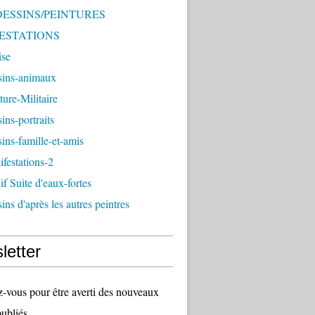
 DESSINS/PEINTURES
ESTATIONS
ise
sins-animaux
ture-Militaire
ins-portraits
ins-famille-et-amis
festations-2
f Suite d'eaux-fortes
ins d'après les autres peintres
letter
vous pour être averti des nouveaux
publiés.