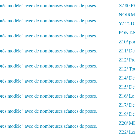
X/ 80 
NOIRM
Y/ 12
PONT-
Z10/ po
Z11/ De
Z12/ Pro
Z12/ To
Z14/ Des
Z15/ De
Z16/ Le 
Z17/ Des
Z19/ De
Z20/ 
Z22/ Le