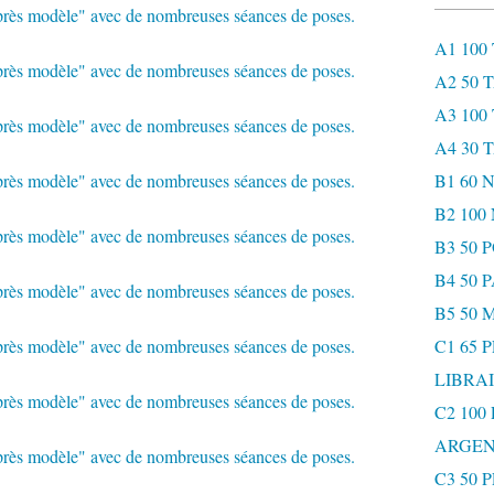
A1 100
A2 50 
A3 100
A4 30 
B1 60
B2 10
B3 50 
B4 50 
B5 50 
C1 65 
LIBRAI
C2 100
ARGEN
C3 50 