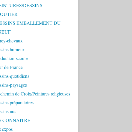
PEINTURES/DESSINS
OUTIER
 DESSINS EMBALLEMENT DU
NEUF
ney-chevaux
ssins humour.
duction-scoute
ur-de-France
sins-quotidiens
ssins-paysages
chemin de Croix/Peintures religieuses
sins préparatoires
ssins nus
ME CONNAITRE
s expos