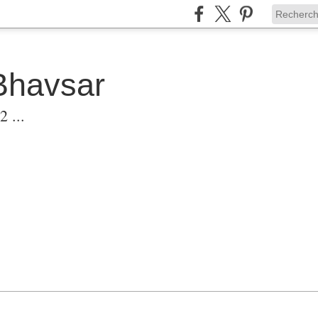
Bhavsar
 ...