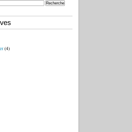
ives
er
(4)