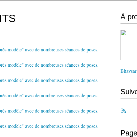
ITS
À pr
Bhavsar
Suiv
Page