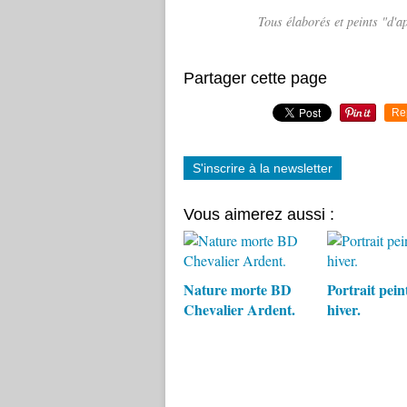
Tous élaborés et peints "d'
Partager cette page
Re
S'inscrire à la newsletter
Vous aimerez aussi :
Nature morte BD
Portrait pein
Chevalier Ardent.
hiver.