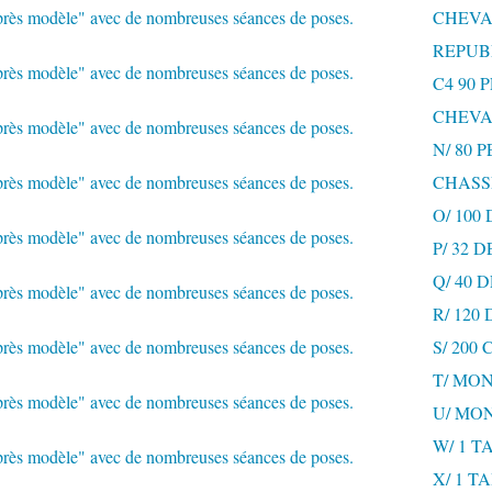
CHEVA
REPUB
C4 90 
CHEVA
N/ 80 
CHASS
O/ 100
P/ 32 
Q/ 40
R/ 120
S/ 200
T/ MON
U/ MO
W/ 1 T
X/ 1 T