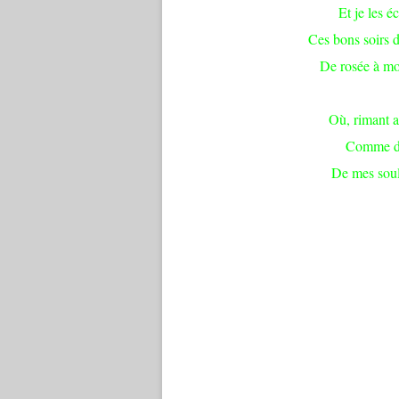
Et je les é
Ces bons soirs d
De rosée à mo
Où, rimant a
Comme des
De mes soul