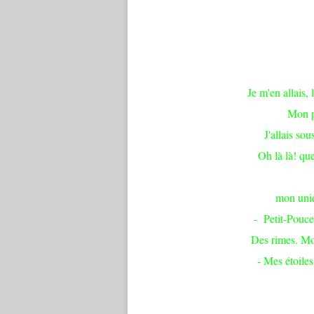
Je m'en allais,
Mon pa
J'allais sou
Oh là là! qu
mon uniq
- Petit-Pouce
Des rimes. Mo
- Mes étoiles