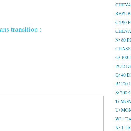
CHEVA
REPUB
C4 90 
ans transition :
CHEVA
N/ 80 
CHASS
O/ 100
P/ 32 
Q/ 40
R/ 120
S/ 200
T/ MON
U/ MO
W/ 1 T
X/ 1 T