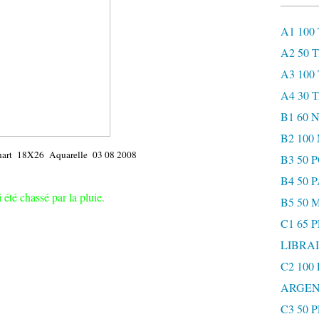
A1 100
A2 50 
A3 100
A4 30 
B1 60
B2 10
énart 18X26 Aquarelle 03 08 2008
B3 50 
B4 50 
i été chassé par la pluie.
B5 50 
C1 65 
LIBRAI
C2 100
ARGEN
C3 50 