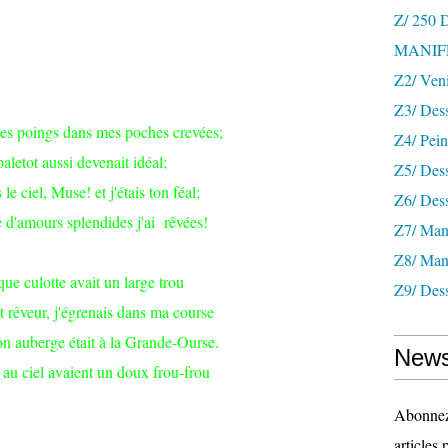
Z/ 250
MANIF
Z2/ Ven
Z3/ Des
 les poings dans mes poches crevées;
Z4/ Pein
letot aussi devenait idéal;
Z5/ Dess
s le ciel, Muse! et j'étais ton féal;
Z6/ Dess
e d'amours splendides j'ai rêvées!
Z7/ Mani
Z8/ Mani
ue culotte avait un large trou
Z9/ Dess
t rêveur, j'égrenais dans ma course
n auberge était à la Grande-Ourse.
News
 au ciel avaient un doux frou-frou
Abonnez-
articles 