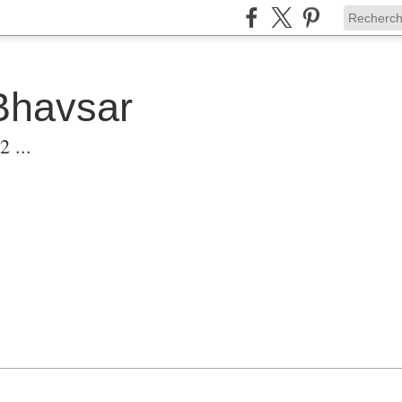
Bhavsar
 ...