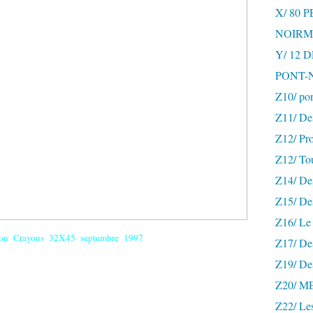
X/ 80 
NOIRM
Y/ 12
PONT-
Z10/ po
Z11/ De
Z12/ Pro
Z12/ To
Z14/ Des
Z15/ De
Z16/ Le 
tion Crayons 32X45 septembre 1997
Z17/ Des
Z19/ De
Z20/ 
Z22/ Le