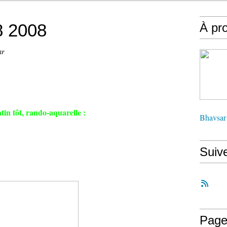
8 2008
À pr
ar
in tôt, rando-aquarelle :
Bhavsar
Suiv
Page