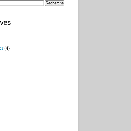
ives
er
(4)