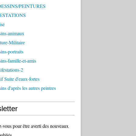
 DESSINS/PEINTURES
ESTATIONS
ise
sins-animaux
ture-Militaire
ins-portraits
ins-famille-et-amis
festations-2
f Suite d'eaux-fortes
ins d'après les autres peintres
letter
vous pour être averti des nouveaux
publiés.