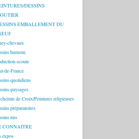
PEINTURES/DESSINS
OUTIER
 DESSINS EMBALLEMENT DU
NEUF
ney-chevaux
ssins humour.
duction-scoute
ur-de-France
sins-quotidiens
ssins-paysages
chemin de Croix/Peintures religieuses
sins préparatoires
ssins nus
ME CONNAITRE
s expos