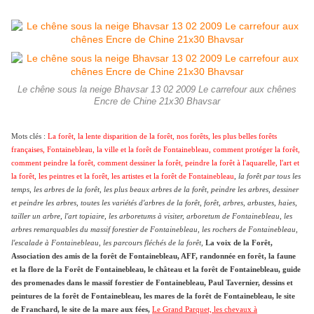
Le chêne sous la neige Bhavsar 13 02 2009 Le carrefour aux chênes
Encre de Chine 21x30 Bhavsar
Mots clés :
La forêt, la lente disparition de la forêt, nos forêts, les plus belles forêts
françaises, Fontainebleau, la ville et la forêt de Fontainebleau, comment protéger la forêt,
comment peindre la forêt, comment dessiner la forêt, peindre la forêt à l'aquarelle, l'art et
la forêt, les peintres et la forêt, les artistes et la forêt de Fontainebleau
,
la forêt par tous les
temps, les arbres de la forêt, les plus beaux arbres de la forêt, peindre les arbres, dessiner
et peindre les arbres, toutes les variétés d'arbres de la forêt, forêt, arbres, arbustes, haies,
tailler un arbre, l'art topiaire, les arboretums à visiter, arboretum de Fontainebleau, les
arbres remarquables du massif forestier de Fontainebleau, les rochers de Fontainebleau,
l'escalade à Fontainebleau, les parcours fléchés de la forêt,
La voix de la Forêt,
Association des amis de la forêt de Fontainebleau, AFF, randonnée en forêt, la faune
et la flore de la Forêt de Fontainebleau, le château et la forêt de Fontainebleau, guide
des promenades dans le massif forestier de Fontainebleau, Paul Tavernier, dessins et
peintures de la forêt de Fontainebleau, les mares de la forêt de Fontainebleau, le site
de Franchard, le site de la mare aux fées,
Le Grand Parquet, les chevaux à