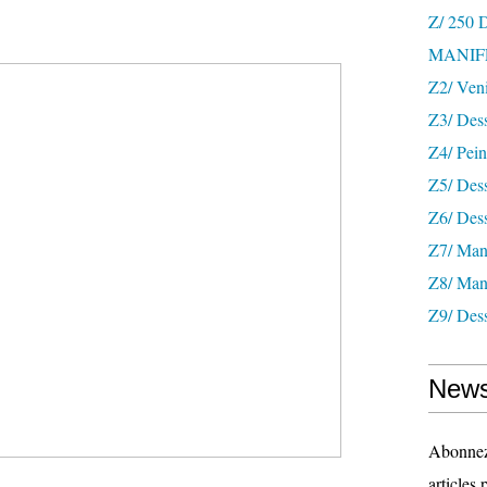
Z/ 250
MANIF
Z2/ Ven
Z3/ Des
Z4/ Pein
Z5/ Dess
Z6/ Dess
Z7/ Mani
Z8/ Mani
Z9/ Dess
News
Abonnez-
articles 