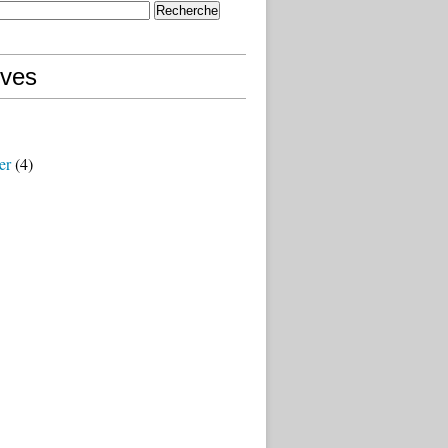
ives
er
(4)