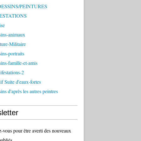
 DESSINS/PEINTURES
ESTATIONS
ise
sins-animaux
ture-Militaire
ins-portraits
ins-famille-et-amis
festations-2
f Suite d'eaux-fortes
ins d'après les autres peintres
letter
vous pour être averti des nouveaux
publiés.