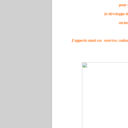
pour s
Je développe d
au mo
J'apporte aussi ces oeuvres, cadeau