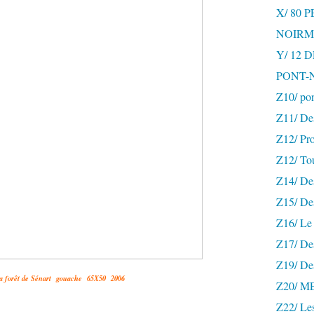
X/ 80 
NOIRM
Y/ 12
PONT-
Z10/ po
Z11/ De
Z12/ Pro
Z12/ To
Z14/ Des
Z15/ De
Z16/ Le 
Z17/ Des
Z19/ De
a forêt de Sénart gouache 65X50 2006
Z20/ 
Z22/ Le