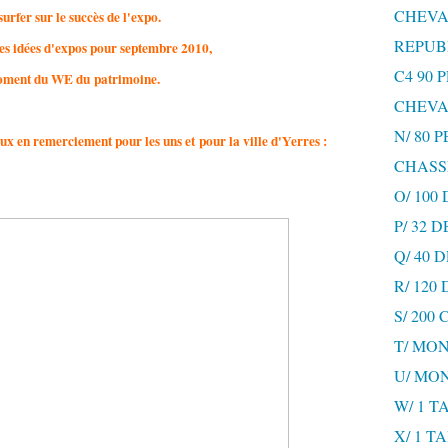
CHEVA
urfer sur le succès de l'expo.
REPUB
es idées d'expos pour septembre 2010,
C4 90 
ment du WE du patrimoine.
CHEVA
N/ 80 
x en remerciement pour les uns et pour la ville d'Yerres :
CHASS
O/ 100
P/ 32 
Q/ 40
R/ 120
S/ 200
T/ MON
U/ MO
W/ 1 T
X/ 1 T