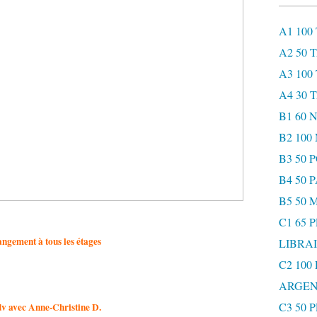
A1 100
A2 50 
A3 100
A4 30 
B1 60
B2 10
B3 50 
B4 50 
B5 50 
C1 65 
ngement à tous les étages
LIBRAI
C2 100
ARGEN
C3 50 
v avec Anne-Christine D.