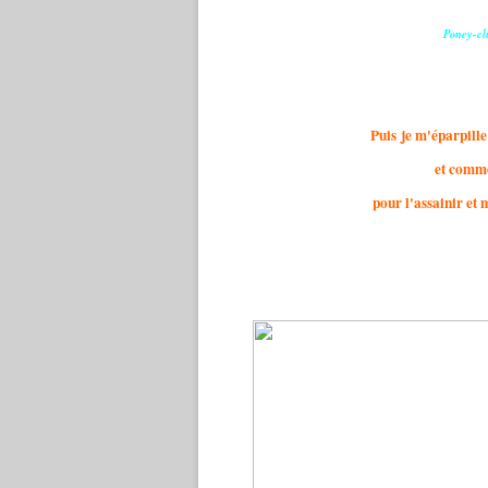
Poney-cl
Puis je m'éparpille
et comme
pour l'assainir et 