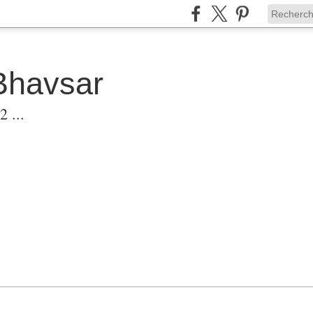
Bhavsar
 ...