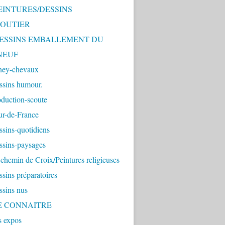
PEINTURES/DESSINS
OUTIER
 DESSINS EMBALLEMENT DU
NEUF
ney-chevaux
ssins humour.
duction-scoute
ur-de-France
sins-quotidiens
ssins-paysages
chemin de Croix/Peintures religieuses
sins préparatoires
ssins nus
ME CONNAITRE
s expos