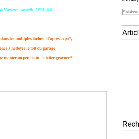
ub Montgeron aquarelle 24X33 2002
Artic
 dans les multiples tâches "d'après expo",
nce à nettoyer le toit du garage
me monter un petit coin "atelier gravure".
Rech