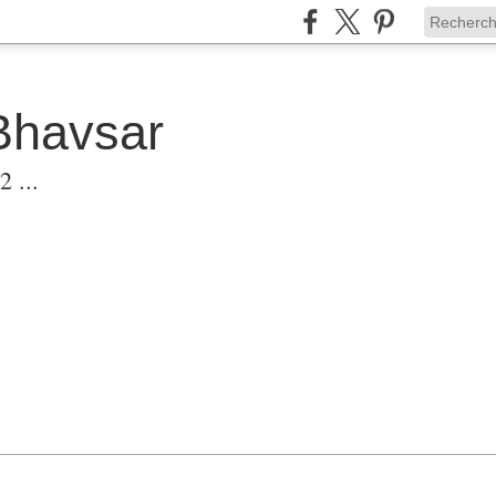
Bhavsar
 ...