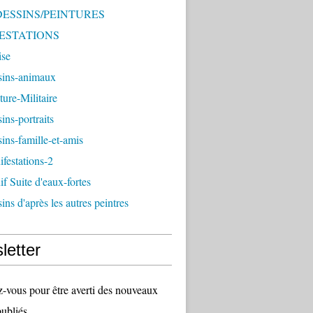
 DESSINS/PEINTURES
ESTATIONS
ise
sins-animaux
ture-Militaire
ins-portraits
ins-famille-et-amis
festations-2
f Suite d'eaux-fortes
ins d'après les autres peintres
letter
vous pour être averti des nouveaux
publiés.