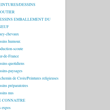
PEINTURES/DESSINS
OUTIER
 DESSINS EMBALLEMENT DU
NEUF
ney-chevaux
ssins humour.
duction-scoute
ur-de-France
sins-quotidiens
ssins-paysages
chemin de Croix/Peintures religieuses
sins préparatoires
ssins nus
ME CONNAITRE
s expos