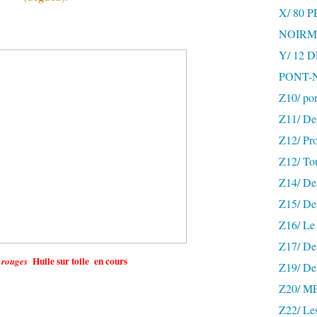
X/ 80 
NOIRM
Y/ 12
PONT-
Z10/ po
Z11/ De
Z12/ Pro
Z12/ To
Z14/ Des
Z15/ De
Z16/ Le 
Z17/ Des
Huile sur toile en cours
s rouges
Z19/ De
Z20/ 
Z22/ Le