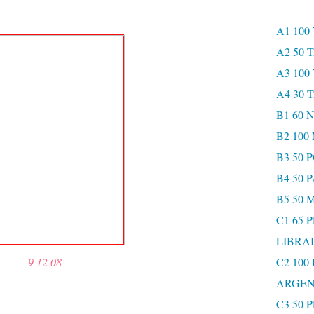
A1 100
A2 50 
A3 100
A4 30 
B1 60
B2 10
B3 50 
B4 50 
B5 50 
C1 65 
LIBRAI
9 12 08
C2 100
ARGEN
C3 50 