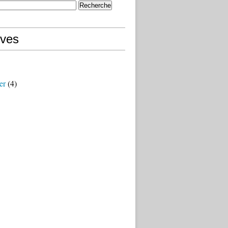
ives
er
(4)