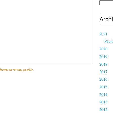
Arch
2021
Févri
2020
2019
2018
Brrrrr, au retour, ça pèle.
2017
2016
2015
2014
ge, cool, ça va être la pagaille.
2013
2012