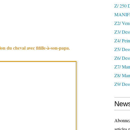
Z/ 250
MANIF
Z2/ Ven
Z3/ Des
Z4/ Pein
on du cheval avec fifille-à-son-papa.
Z5/ Dess
Z6/ Dess
Z7/ Mani
Z8/ Mani
Z9/ Dess
News
Abonnez-
articles 