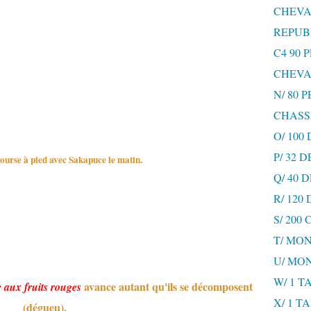
CHEVA
REPUB
C4 90 
CHEVA
N/ 80 
CHASS
O/ 100
P/ 32 
ourse à pied avec Sakapuce le matin.
Q/ 40
R/ 120
S/ 200
T/ MON
U/ MO
W/ 1 T
avance autant qu'ils se décomposent
 aux fruits rouges
X/ 1 T
(dégueu).