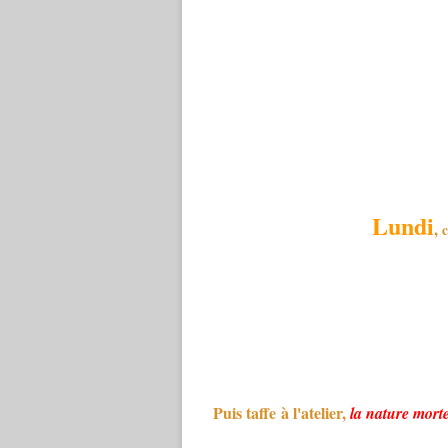
Lundi
,
c
Puis taffe à l'atelier,
la nature morte