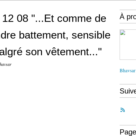
 12 08 "...Et comme de
À pr
ndre battement, sensible
lgré son vêtement..."
havsar
Bhavsar
Suiv
Page