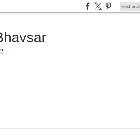
Bhavsar
 ...