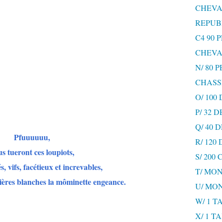
CHEVA
REPUB
C4 90 
CHEVA
N/ 80 
CHASS
O/ 100
P/ 32 
Q/ 40
Pfuuuuuu,
R/ 120
s tueront ces loupiots,
S/ 200
, vifs, facétieux et increvables,
T/ MON
nières blanches la môminette engeance.
U/ MO
W/ 1 T
X/ 1 T