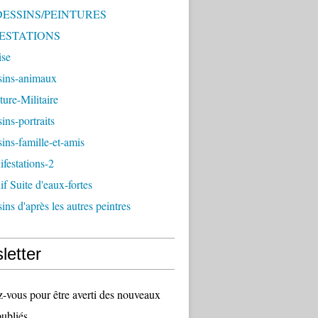
 DESSINS/PEINTURES
ESTATIONS
ise
sins-animaux
ture-Militaire
ins-portraits
ins-famille-et-amis
festations-2
f Suite d'eaux-fortes
ins d'après les autres peintres
letter
vous pour être averti des nouveaux
publiés.