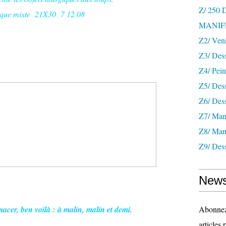
Z/ 250
ique mixte 21X30 7 12 08
MANIF
Z2/ Ven
Z3/ Des
Z4/ Pein
Z5/ Dess
Z6/ Dess
Z7/ Mani
Z8/ Mani
Z9/ Dess
News
acer, ben voilà : à malin, malin et demi.
Abonnez-
articles 