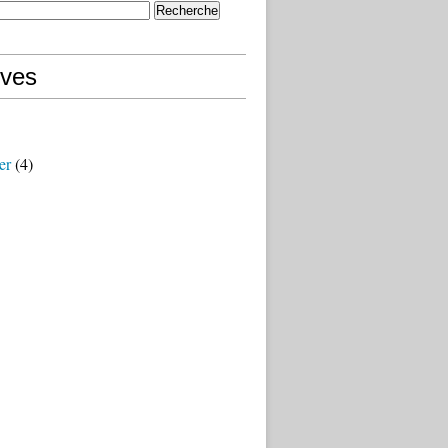
ives
er
(4)