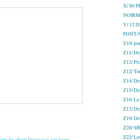
X/ 80 
NOIRM
Y/ 12
PONT-
Z10/ po
Z11/ De
Z12/ Pro
Z12/ To
Z14/ Des
Z15/ De
Z16/ Le 
Z17/ Des
Z19/ De
Z20/ 
Z22/ Le
te les objets liturgiques aux loups.