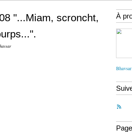
8 "...Miam, scroncht,
À pr
urps...".
havsar
Bhavsar
Suiv
Page