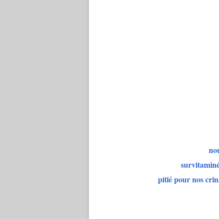
nou
survitaminés
pitié pour nos cri