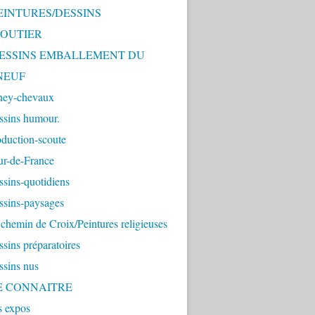
PEINTURES/DESSINS
OUTIER
 DESSINS EMBALLEMENT DU
NEUF
ney-chevaux
ssins humour.
duction-scoute
ur-de-France
sins-quotidiens
ssins-paysages
chemin de Croix/Peintures religieuses
sins préparatoires
ssins nus
ME CONNAITRE
s expos