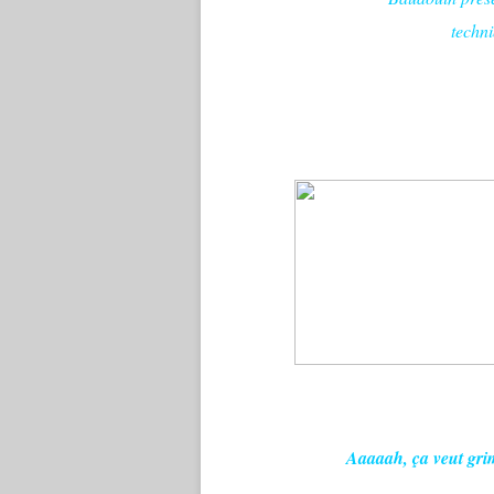
techn
Aaaaah, ça veut grim