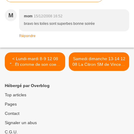
M
mom
15/12/2008 16:52
bravo les toiles sont superbes bonne soirée
Répondre
< Lundi-mardi 8-9 12 08
Samedi dimanche 13-14 12
"...Et comme de son coeur
08 La Citron SM de Vincent.
le tendre battement,
>
sensible sur mon bras
malgré son vêtement..."
Hébergé par Overblog
Top articles
Pages
Contact
Signaler un abus
C.G.U.