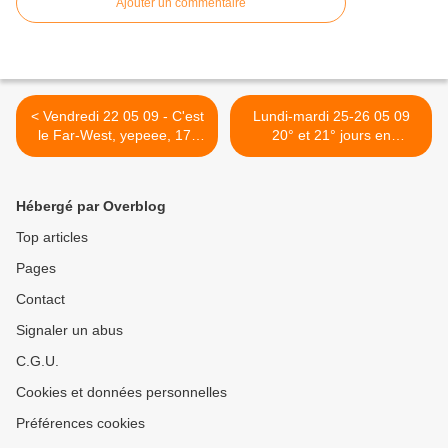
Ajouter un commentaire
< Vendredi 22 05 09 - C'est
Lundi-mardi 25-26 05 09
le Far-West, yepeee, 17°
20° et 21° jours en
jour en Argentine
Argentine >
Hébergé par Overblog
Top articles
Pages
Contact
Signaler un abus
C.G.U.
Cookies et données personnelles
Préférences cookies