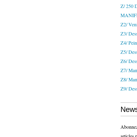
Z/ 250
MANIF
Z2/ Ven
Z3/ Des
Z4/ Pein
Z5/ Dess
Z6/ Dess
Z7/ Mani
Z8/ Mani
Z9/ Dess
News
Abonnez-
articles 