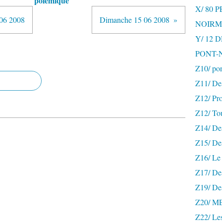
polémique
X/ 80 
 06 2008
Dimanche 15 06 2008
NOIRM
Y/ 12
PONT-
Z10/ po
Z11/ De
Z12/ Pro
Z12/ To
Z14/ Des
Z15/ De
Z16/ Le 
Z17/ Des
Z19/ De
Z20/ 
Z22/ Le