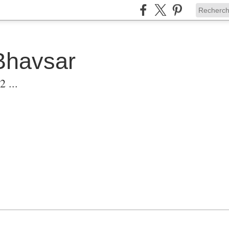
Bhavsar
 ...