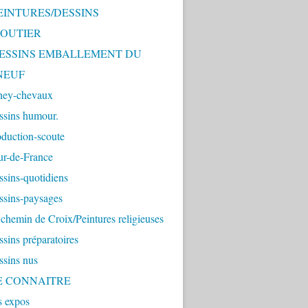
PEINTURES/DESSINS
OUTIER
 DESSINS EMBALLEMENT DU
NEUF
ney-chevaux
ssins humour.
duction-scoute
ur-de-France
sins-quotidiens
ssins-paysages
chemin de Croix/Peintures religieuses
sins préparatoires
ssins nus
ME CONNAITRE
s expos