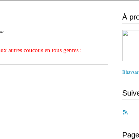
À pr
sar
ux autres coucous en tous genres :
Bhavsar
Suiv
Page