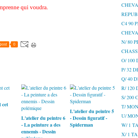
CHEVA
prenne qui voudra.
REPUB
C4 90 
CHEVA
N/ 80 
post
0
CHASS
O/ 100
P/ 32 
Q/ 40
R/ 120
S/ 200
t cet
T/ MON
L'atelier du peintre 5
U/ MO
L'atelier du peintre 6
- Dessin figuratif -
- La peinture a des
Spiderman
W/ 1 T
ennemis - Dessin
X/ 1 T