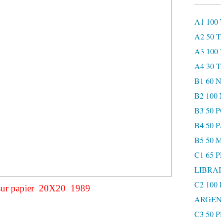
A1 100
A2 50 
A3 100
A4 30 
B1 60
B2 10
B3 50 
B4 50 
B5 50 
C1 65 
LIBRAI
C2 100
sur papier 20X20 1989
ARGEN
C3 50 