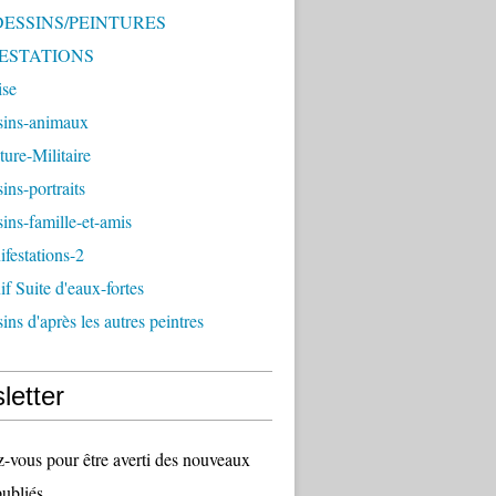
 DESSINS/PEINTURES
ESTATIONS
ise
sins-animaux
ture-Militaire
ins-portraits
ins-famille-et-amis
festations-2
f Suite d'eaux-fortes
ins d'après les autres peintres
letter
vous pour être averti des nouveaux
publiés.