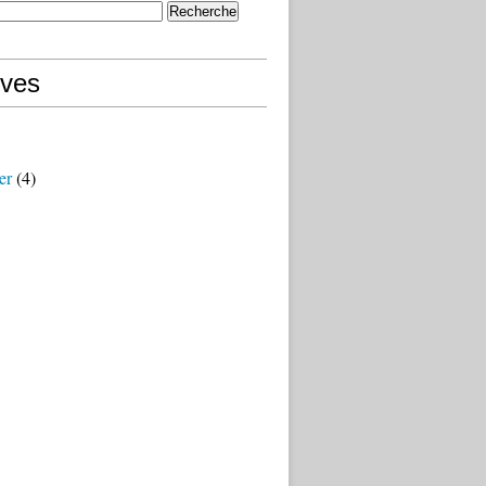
ives
er
(4)