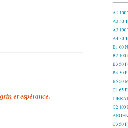
A1 100
A2 50 
A3 100
A4 30 
B1 60
B2 10
B3 50 
B4 50 
B5 50 
C1 65 
rin et espérance.
LIBRAI
C2 100
ARGEN
C3 50 