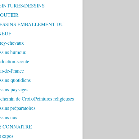
PEINTURES/DESSINS
OUTIER
 DESSINS EMBALLEMENT DU
NEUF
ney-chevaux
ssins humour.
duction-scoute
ur-de-France
sins-quotidiens
ssins-paysages
chemin de Croix/Peintures religieuses
sins préparatoires
ssins nus
ME CONNAITRE
s expos