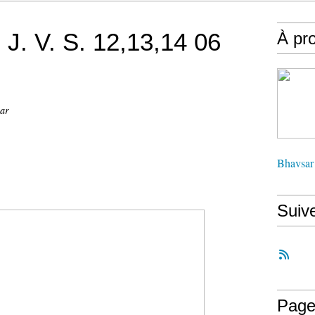
 J. V. S. 12,13,14 06
À pr
sar
Bhavsar
Suiv
Page