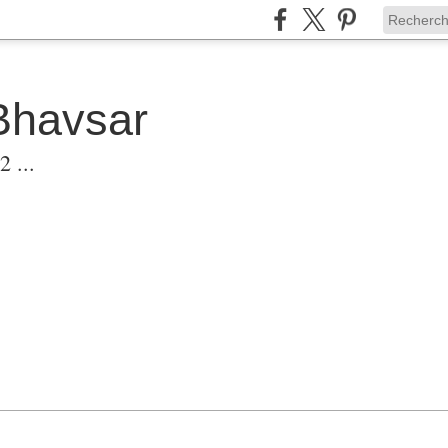
Bhavsar
 ...