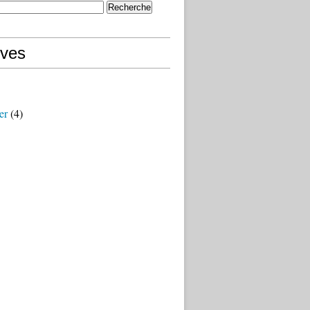
ives
er
(4)