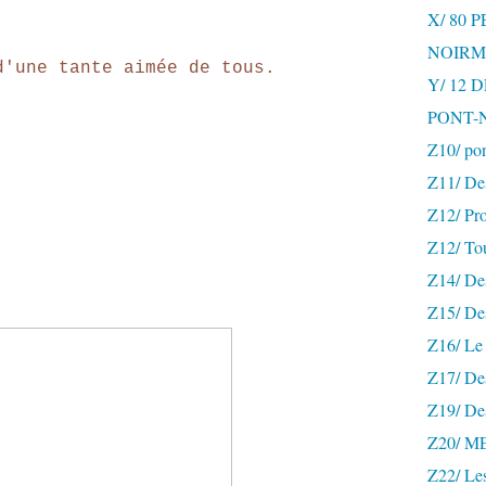
X/ 80 
NOIRM
d'une tante aimée de tous.
Y/ 12
PONT-
Z10/ po
Z11/ De
Z12/ Pro
Z12/ To
Z14/ Des
Z15/ De
Z16/ Le 
Z17/ Des
Z19/ De
Z20/ 
Z22/ Le