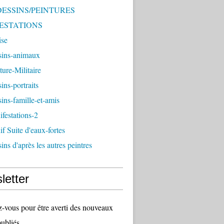
 DESSINS/PEINTURES
ESTATIONS
ise
sins-animaux
ture-Militaire
ins-portraits
ins-famille-et-amis
festations-2
f Suite d'eaux-fortes
ins d'après les autres peintres
letter
vous pour être averti des nouveaux
publiés.