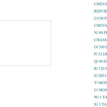
CHEVA
REPUB
C4 90 
CHEVA
N/ 80 
CHASS
O/ 100
P/ 32 
Q/ 40
R/ 120
S/ 200
T/ MON
U/ MO
W/ 1 T
X/ 1 T