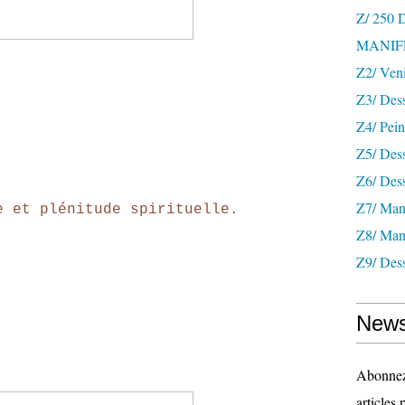
Z/ 250
MANIF
Z2/ Ven
Z3/ Des
Z4/ Pein
Z5/ Dess
Z6/ Dess
Z7/ Mani
e et plénitude spirituelle.
Z8/ Mani
Z9/ Dess
News
Abonnez-
articles 