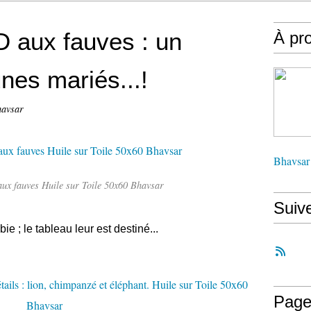
 aux fauves : un
À pr
nes mariés...!
havsar
Bhavsar
ux fauves Huile sur Toile 50x60 Bhavsar
Suiv
e ; le tableau leur est destiné...
Page