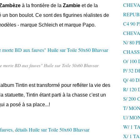
CHEVA
Zambèze
à la frontière de la
Zambie
et de la
REPUB
 un bon boulot. Ce sont des figurines réalistes de
C4 90 
modèles -
marque Schleich et marque Papo.
CHEVA
N/ 80 
CHASS
O/ 100
ture morte BD aux fauves" Huile sur Toile 50x60 Bhavsar
P/ 32 
Q/ 40
'album Tintin est transformé pour refléter la vie des
R/ 120
tatuette, Tintin étant parti à la chasse c'est un
S/ 200
i a posé à sa place...!
T/ MON
U/ MO
W/ 1 T
X/ 1 T