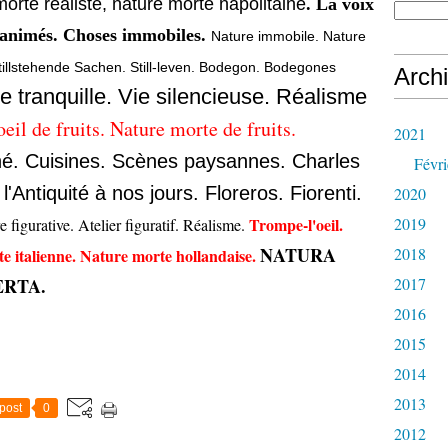
morte réaliste, nature morte napolitaine
. La voix
inanimés. Choses immobiles.
Nature immobile. Nature
tillstehende Sachen. Still-leven. Bodegon. Bodegones
Arch
 Vie tranquille. Vie silencieuse. Réalisme
eil de fruits. Nature morte de fruits.
2021
é. Cuisines. Scènes paysannes. Charles
Févri
'Antiquité à nos jours. Floreros. Fiorenti.
2020
Trompe-l'oeil.
2019
 figurative. Atelier figuratif. Réalisme.
NATURA
2018
e italienne. Nature morte hollandaise.
RTA.
2017
2016
2015
2014
2013
post
0
2012