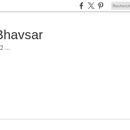
Bhavsar
 ...