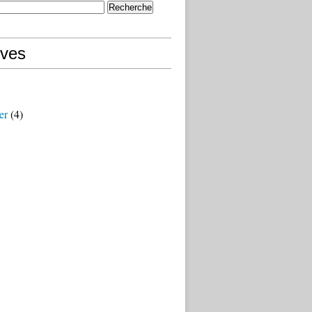
ives
er
(4)