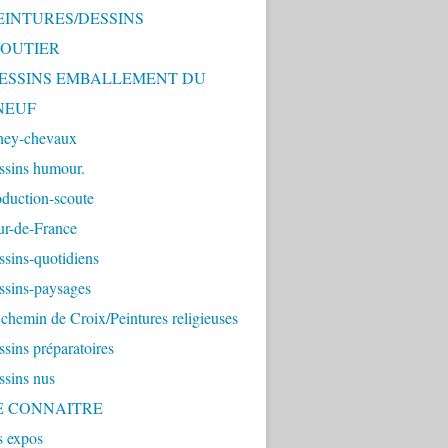
PEINTURES/DESSINS
OUTIER
 DESSINS EMBALLEMENT DU
NEUF
ney-chevaux
ssins humour.
duction-scoute
ur-de-France
sins-quotidiens
ssins-paysages
chemin de Croix/Peintures religieuses
sins préparatoires
ssins nus
ME CONNAITRE
s expos