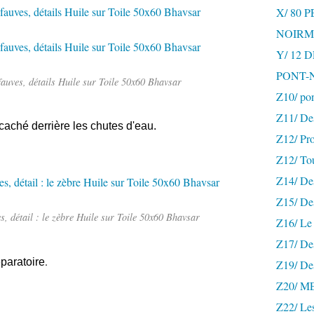
X/ 80 
NOIRM
Y/ 12
PONT-
auves, détails Huile sur Toile 50x60 Bhavsar
Z10/ po
Z11/ De
aché derrière les chutes d'eau.
Z12/ Pro
Z12/ To
Z14/ Des
Z15/ De
, détail : le zèbre Huile sur Toile 50x60 Bhavsar
Z16/ Le 
Z17/ Des
.
paratoire
Z19/ De
Z20/ 
Z22/ Le