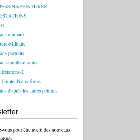
 DESSINS/PEINTURES
ESTATIONS
ise
sins-animaux
ture-Militaire
ins-portraits
ins-famille-et-amis
festations-2
f Suite d'eaux-fortes
ins d'après les autres peintres
letter
vous pour être averti des nouveaux
publiés.