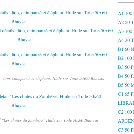
A1 100
A2 50 
A3 100
A4 30 
B1 60
B2 10
B3 50 
B4 50 
: lion, chimpanzé et éléphant. Huile sur Toile 50x60 Bhavsar
B5 50 
C1 65 
LIBRAI
C2 100
l "Les chutes du Zambèze" Huile sur Toile 50x60 Bhavsar
ARGEN
C3 50 