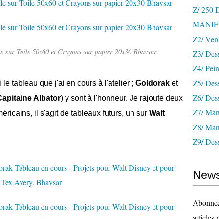
Z/ 250
MANIF
Z2/ Ven
e sur Toile 50x60 et Crayons sur papier 20x30 Bhavsar
Z3/ Des
Z4/ Pein
Z5/ Dess
le tableau que j'ai en cours à l'atelier ;
Goldorak
et
Z6/ Dess
Capitaine Albator
) y sont à l'honneur. Je rajoute deux
Z7/ Mani
éricains, il s'agit de tableaux futurs, un sur
Walt
Z8/ Mani
Z9/ Dess
News
Abonnez-
articles 