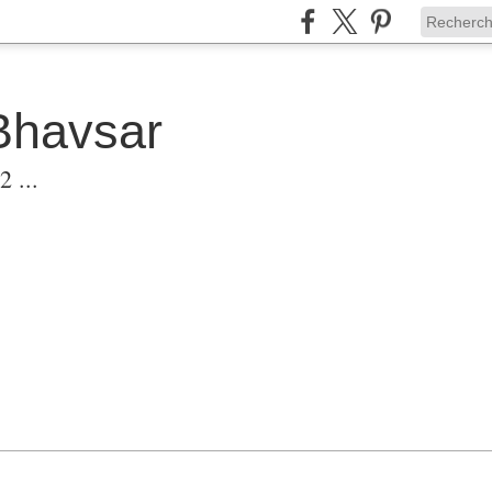
Bhavsar
 ...