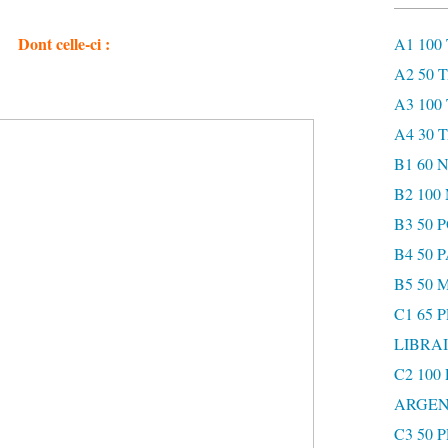
Dont celle-ci :
A1 100
A2 50 
A3 100
A4 30 
B1 60
B2 10
B3 50 
B4 50 
B5 50 
C1 65 
LIBRAI
C2 100
ARGEN
C3 50 