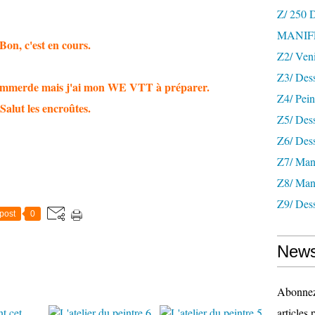
Z/ 250
MANIF
Bon, c'est en cours.
Z2/ Ven
Z3/ Des
 m'emmerde mais j'ai mon WE VTT à préparer.
Z4/ Pein
Salut les encroûtes.
Z5/ Dess
Z6/ Dess
Z7/ Mani
Z8/ Mani
Z9/ Dess
post
0
News
Abonnez-
articles 