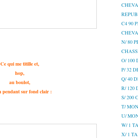
CHEVA
REPUB
C4 90 
CHEVA
N/ 80 
CHASS
O/ 100
Ce qui me titille et,
P/ 32 
hop,
Q/ 40
au boulot,
R/ 120
n pendant sur fond clair :
S/ 200
T/ MON
U/ MO
W/ 1 T
X/ 1 T