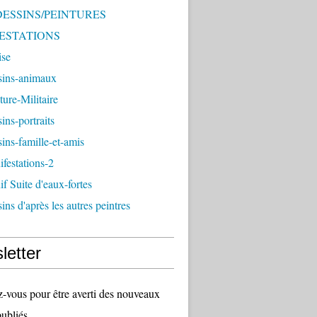
 DESSINS/PEINTURES
ESTATIONS
ise
sins-animaux
ture-Militaire
ins-portraits
ins-famille-et-amis
festations-2
f Suite d'eaux-fortes
ins d'après les autres peintres
letter
vous pour être averti des nouveaux
publiés.