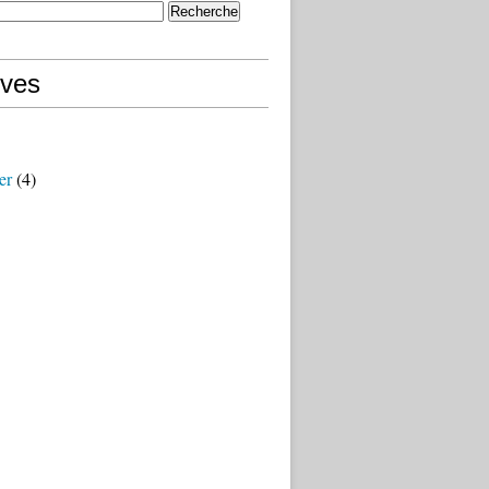
ives
er
(4)