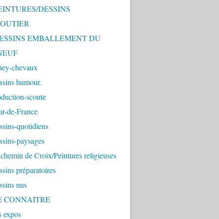
PEINTURES/DESSINS
OUTIER
 DESSINS EMBALLEMENT DU
NEUF
ney-chevaux
ssins humour.
duction-scoute
ur-de-France
sins-quotidiens
ssins-paysages
chemin de Croix/Peintures religieuses
sins préparatoires
ssins nus
ME CONNAITRE
s expos