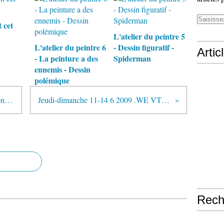
t cet
L'atelier du peintre 5
L'atelier du peintre 6
- Dessin figuratif -
Artic
- La peinture a des
Spiderman
ennemis - Dessin
polémique
Retour d'Argentine et acclimatation Lundi 1 juin - lundi 8 juin 2009
Jeudi-dimanche 11-14 6 2009 .WE VTT avec les potes. Clermont-Ferrand
Rech