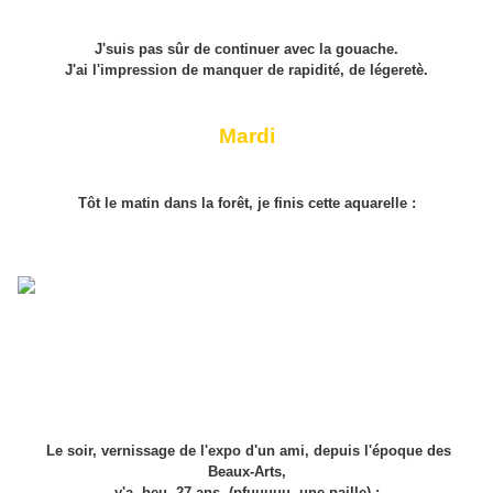
J'suis pas sûr de continuer avec la gouache.
J'ai l'impression de manquer de rapidité, de légeretè.
Mardi
Tôt le matin dans la forêt, je finis cette aquarelle :
Le soir, vernissage de l'expo d'un ami, depuis l'époque des
Beaux-Arts,
y'a, heu, 27 ans, (pfuuuuu, une paille) :