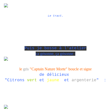
Le tract.
Puis je bosse à l'atelier
ça grisonne, ça grisonne :
le
gris
"Captain Nature Morte" boucle et signe
de délicieux
"Citrons
vert
et
jaune
et
argenterie
" :