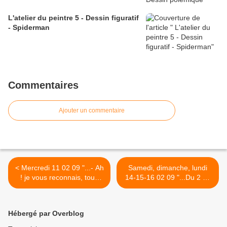
L'atelier du peintre 5 - Dessin figuratif
- Spiderman
Commentaires
Ajouter un commentaire
< Mercredi 11 02 09 "...- Ah
Samedi, dimanche, lundi
! je vous reconnais, tous
14-15-16 02 09 "...Du 2 au
mes vieux ennemis ! (...) -
15 mars, à Yerres, j'expose
Ah ! te voilà, toi, la Sottise !
dans l'ancienne maison du
..." 2
peintre impressionniste
Hébergé par Overblog
Caillebotte..." >