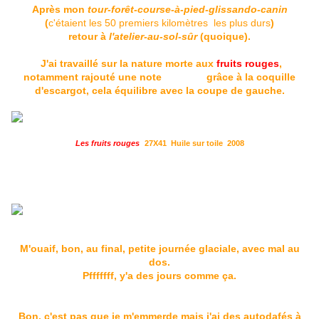
Après mon
tour-forêt-course-à-pied-glissando-canin
(
c'étaient les 50 premiers kilomètres les plus durs
)
retour à
l'atelier-au-sol-sûr
(quoique).
J'ai travaillé sur la nature morte aux
fruits rouges
,
notamment rajouté une note
blanche
grâce à la coquille
d'escargot, cela équilibre avec la coupe de gauche.
Les fruits rouges
27X41 Huile sur toile 2008
M'ouaif, bon, au final, petite journée glaciale, avec mal au
dos.
Pfffffff, y'a des jours comme ça.
Bon, c'est pas que je m'emmerde mais j'ai des autodafés à