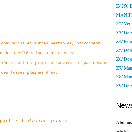
Z/ 250
MANIF
Z2/ Ven
Z3/ Des
Z4/ Pein
 chevreuils et autres bestioles, provoquent
Z5/ Dess
e des accélérations déroutantes.
Z6/ Dess
mières sorties je me retrouvais cul-par-dessus-
Z7/ Mani
 des fosses pleines d'eau.
Z8/ Mani
Z9/ Dess
News
partie d
'atelier-jardin
:
Abonnez-
articles 