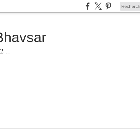
Bhavsar
 ...