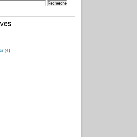
ives
er
(4)