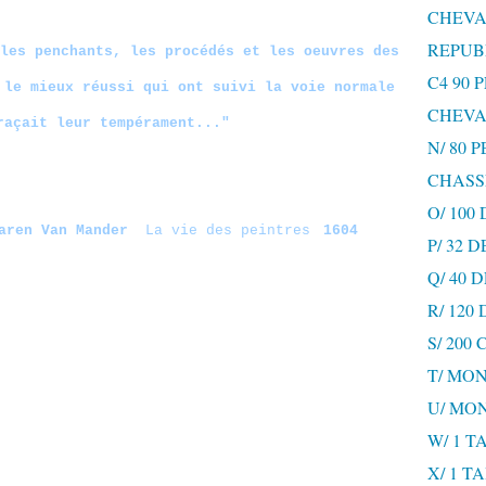
CHEVA
REPUB
les penchants, les procédés et les oeuvres des
C4 90 
 le mieux réussi qui ont suivi la voie normale
CHEVA
raçait leur tempérament..."
N/ 80 
CHASS
O/ 100
en Van Mander
La vie des peintres
1604
P/ 32 
Q/ 40
R/ 120
S/ 200
T/ MON
U/ MO
W/ 1 T
X/ 1 T