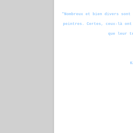
"Nombreux et bien divers sont 
peintres. Certes, ceux-là ont
que leur t
Kar