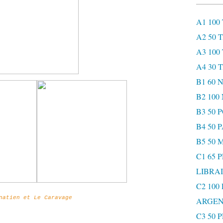
A1 100
A2 50 
A3 100
A4 30 
B1 60
B2 10
B3 50 
B4 50 
B5 50 
C1 65 
LIBRAI
C2 100
natien et Le Caravage
ARGEN
C3 50 