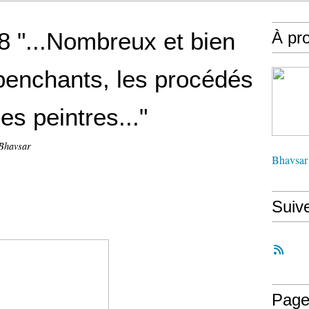
 "...Nombreux et bien
À pr
 penchants, les procédés
es peintres..."
-Bhavsar
Bhavsar
Suiv
Page