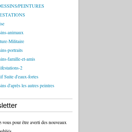
 DESSINS/PEINTURES
ESTATIONS
ise
sins-animaux
ture-Militaire
ins-portraits
ins-famille-et-amis
festations-2
f Suite d'eaux-fortes
ins d'après les autres peintres
letter
vous pour être averti des nouveaux
publiés.