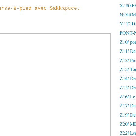
X/ 80 
rse-à-pied avec Sakkapuce.
NOIRM
Y/ 12
PONT-
Z10/ po
Z11/ De
Z12/ Pro
Z12/ To
Z14/ Des
Z15/ De
Z16/ Le 
Z17/ Des
Z19/ De
Z20/ 
Z22/ Le