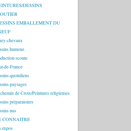
PEINTURES/DESSINS
OUTIER
 DESSINS EMBALLEMENT DU
NEUF
ney-chevaux
ssins humour.
duction-scoute
ur-de-France
sins-quotidiens
ssins-paysages
chemin de Croix/Peintures religieuses
sins préparatoires
ssins nus
ME CONNAITRE
s expos