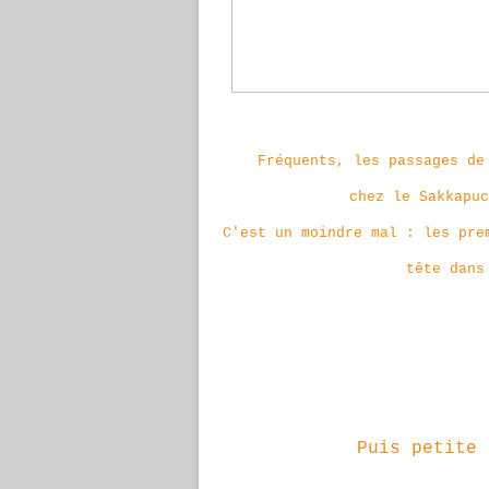
Fréquents, les passages de
chez le Sakkapuc
C'est un moindre mal : les pre
tête dans
Puis petite 