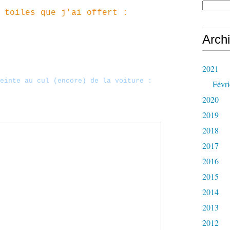
 toiles que j'ai offert :
Arch
2021
einte au cul (encore) de la voiture :
Févri
2020
2019
2018
2017
2016
2015
2014
2013
2012