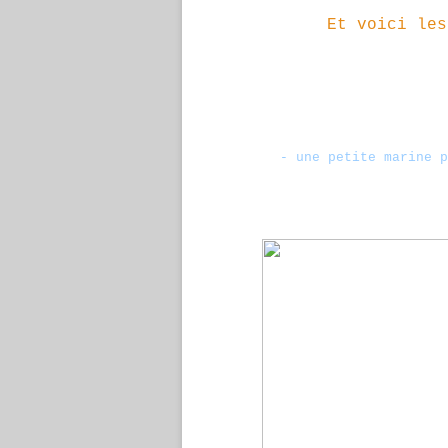
Et voici les
- une petite marine p