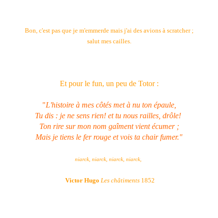
Bon, c'est pas que je m'emmerde mais j'ai des avions à scratcher ;
salut mes cailles.
Et pour le fun, un peu de Totor :
"
L'histoire à mes côtés met à nu ton épaule,
Tu dis : je ne sens rien! et tu nous railles, drôle!
Ton rire sur mon nom gaîment vient écumer ;
Mais je tiens le fer rouge et vois ta chair fumer."
niarck, niarck, niarck, niarck,
Victor Hugo
Les châtiments
1852