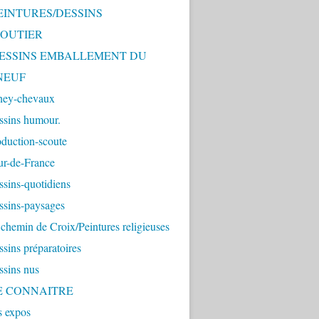
PEINTURES/DESSINS
OUTIER
 DESSINS EMBALLEMENT DU
NEUF
ney-chevaux
ssins humour.
duction-scoute
ur-de-France
sins-quotidiens
ssins-paysages
chemin de Croix/Peintures religieuses
sins préparatoires
ssins nus
ME CONNAITRE
s expos