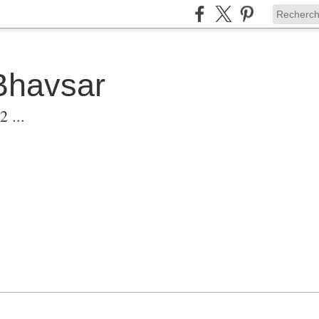
Bhavsar
 ...