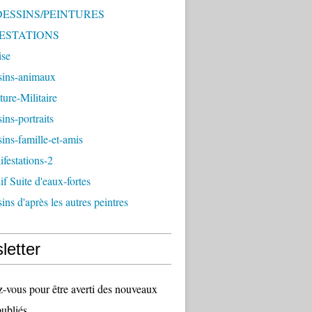
 DESSINS/PEINTURES
ESTATIONS
ise
sins-animaux
ture-Militaire
ins-portraits
ins-famille-et-amis
festations-2
f Suite d'eaux-fortes
ins d'après les autres peintres
letter
vous pour être averti des nouveaux
publiés.