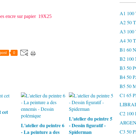
A1 100
bes encre sur papier 19X25
A2 50 
A3 100
A4 30 
B1 60
post
0
B2 10
B3 50 
B4 50 
B5 50 
C1 65 
LIBRAI
t cet
C2 100
L'atelier du peintre 5
ARGEN
L'atelier du peintre 6
- Dessin figuratif -
- La peinture a des
Spiderman
C3 50 