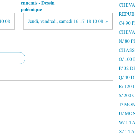
ennemis - Dessin
CHEVA
polémique
REPUB
10 08
Jeudi, vendredi, samedi 16-17-18 10 08
C4 90 
CHEVA
N/ 80 
CHASS
O/ 100
P/ 32 
Q/ 40
R/ 120
S/ 200
T/ MON
U/ MO
W/ 1 T
X/ 1 T