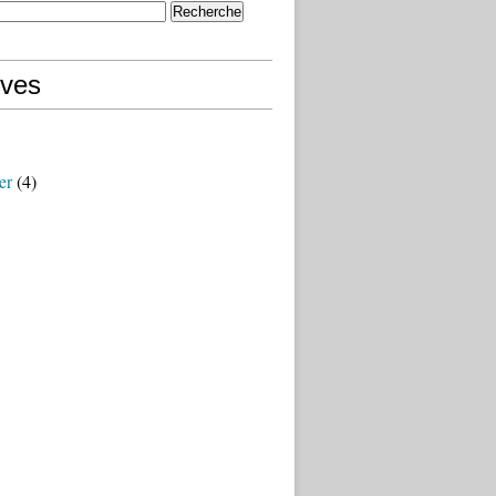
ives
er
(4)