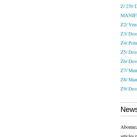
Z/ 250
MANIF
Z2/ Ven
Z3/ Des
Z4/ Pein
Z5/ Dess
Z6/ Dess
Z7/ Mani
Z8/ Mani
Z9/ Dess
News
Abonnez-
articles 