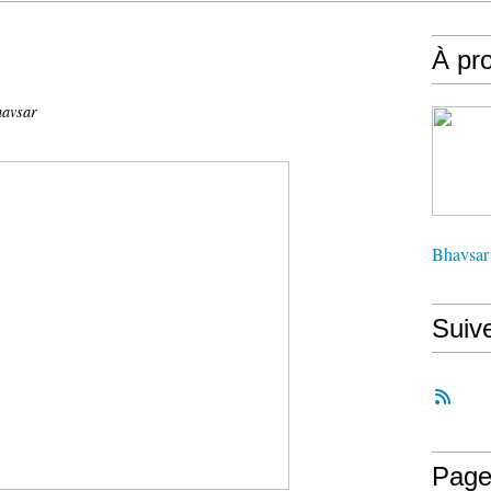
À pr
havsar
Bhavsar
Suiv
Page