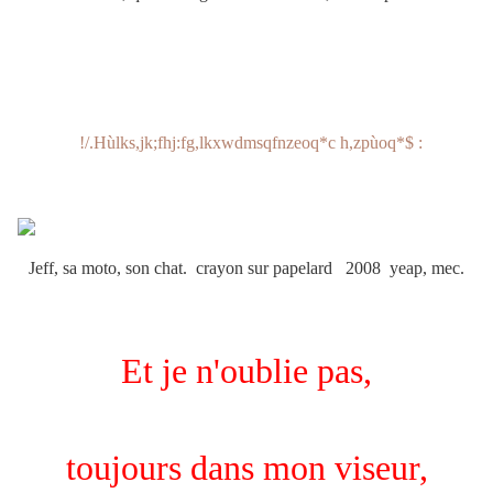
!/.Hùlks,jk;fhj:fg,lkxwdmsqfnzeoq*c h,zpùoq*$ :
Jeff, sa moto, son chat. crayon sur papelard 2008 yeap, mec.
Et je n'oublie pas,
toujours dans mon viseur,