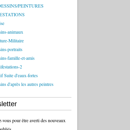
 DESSINS/PEINTURES
ESTATIONS
ise
sins-animaux
ture-Militaire
ins-portraits
ins-famille-et-amis
festations-2
f Suite d'eaux-fortes
ins d'après les autres peintres
letter
vous pour être averti des nouveaux
publiés.