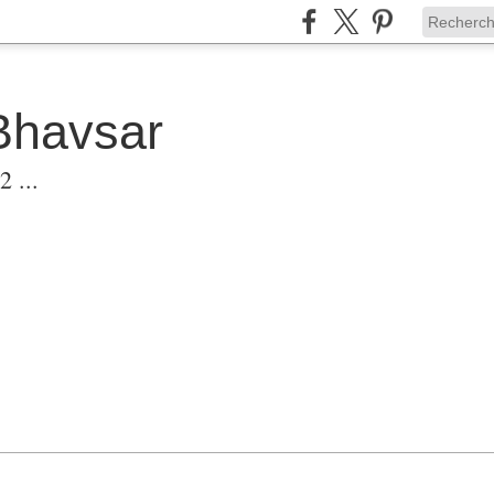
Bhavsar
 ...