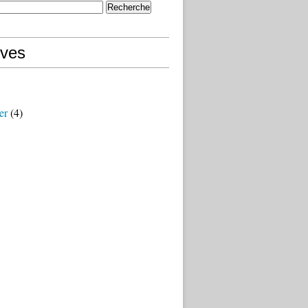
ives
er
(4)