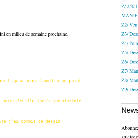
Z/ 250
MANIF
Z2/ Ven
fini en milieu de semaine prochaine.
Z3/ Des
Z4/ Pein
Z5/ Dess
Z6/ Dess
Z7/ Mani
Z8/ Mani
de l'après-midi à mettre au point
Z9/ Dess
 notre feuille locale paroissiale,
News
lle j'ai commis ce dessin :
Abonnez-
articles 