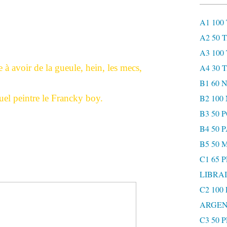
A1 100
A2 50 
A3 100
à avoir de la gueule, hein, les mecs,
A4 30 
B1 60
el peintre le Francky boy.
B2 10
B3 50 
B4 50 
B5 50 
C1 65 
LIBRAI
C2 100
ARGEN
C3 50 