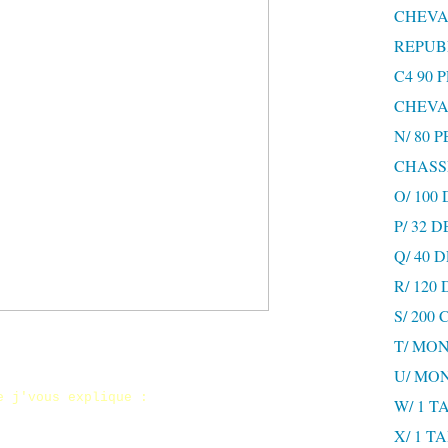
CHEVA
REPUB
C4 90 
CHEVA
N/ 80 
CHASS
O/ 100
P/ 32 
Q/ 40
R/ 120
S/ 200
T/ MON
U/ MO
e j'vous explique :
W/ 1 T
X/ 1 T