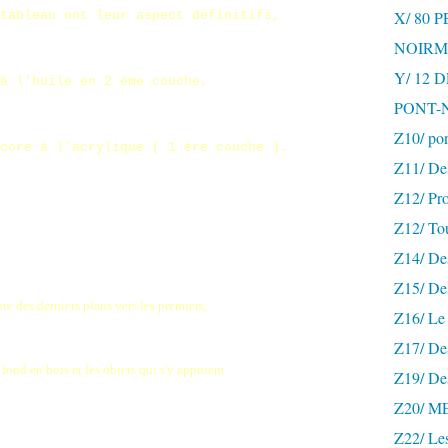
X/ 80 
tableau ont leur aspect définitifs,
NOIRM
Y/ 12
à l'huile en 2 ème couche,
PONT-
Z10/ po
core à l'acrylique ( 1 ère couche ).
Z11/ De
Z12/ Pro
Z12/ To
Z14/ Des
Z15/ De
 des derniers plans vers les premiers,
Z16/ Le 
Z17/ Des
 fond en bois et les objets qui s'y appuient.
Z19/ De
Z20/ 
Z22/ Le