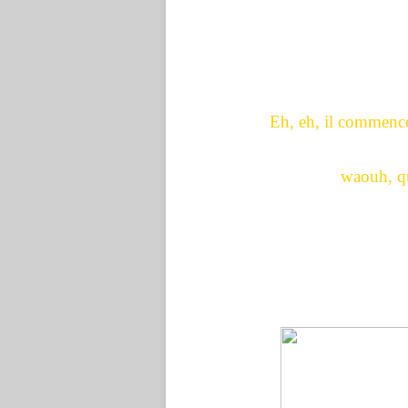
Eh, eh, il commence 
waouh, qu