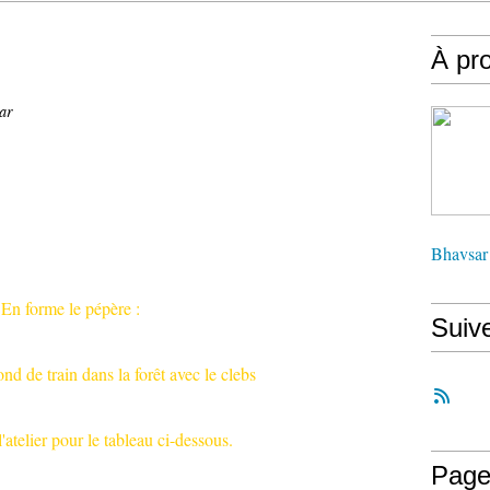
À pr
ar
Bhavsar
En forme le pépère :
Suiv
ond de train dans la forêt avec le clebs
l'atelier pour le tableau ci-dessous.
Page