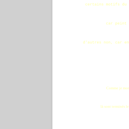
certains motifs du 
car peint 
d'autres non, car en
Comme je monte
là sont terminés le