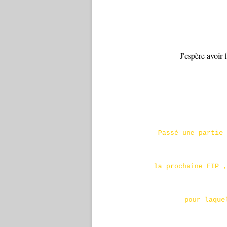
J'espère avoir 
Passé une partie 
la prochaine FIP ,
pour laque