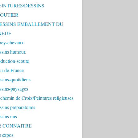
PEINTURES/DESSINS
OUTIER
 DESSINS EMBALLEMENT DU
NEUF
ney-chevaux
ssins humour.
duction-scoute
ur-de-France
sins-quotidiens
ssins-paysages
chemin de Croix/Peintures religieuses
sins préparatoires
ssins nus
ME CONNAITRE
s expos