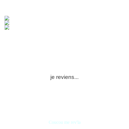
je reviens...
Coucou me rev'la