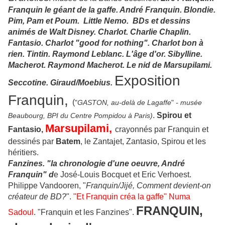
Franquin le géant de la gaffe. André Franquin.
Blondie.
Pim, Pam et Poum. Little Nemo.
BDs et dessins
animés de Walt Disney.
Charlot. Charlie Chaplin.
Fantasio. Charlot "good for nothing". Charlot bon à
rien. Tintin. Raymond Leblanc. L'âge d'or. Sibylline.
Macherot. Raymond Macherot. Le nid de Marsupilami.
Exposition
Seccotine. Giraud/Moebius.
Franquin,
(
"
GASTON, au-delà de Lagaffe
"
- musée
.
Spirou et
Beaubourg, BPI du Centre Pompidou à Paris)
Marsupilami,
Fantasio,
crayonnés par Franquin et
dessinés par
Batem
, le Zantajet, Zantasio, Spirou et les
héritiers.
Fanzines. "la chronologie d'une oeuvre, André
Franquin" d
e José-Louis Bocquet et Eric Verhoest.
Philippe Vandooren, "
Franquin/Jijé, Comment devient-on
créateur de BD?
".
"Et Franquin créa la gaffe" Numa
FRANQUIN,
Sadoul
. "Franquin et les Fanzines".