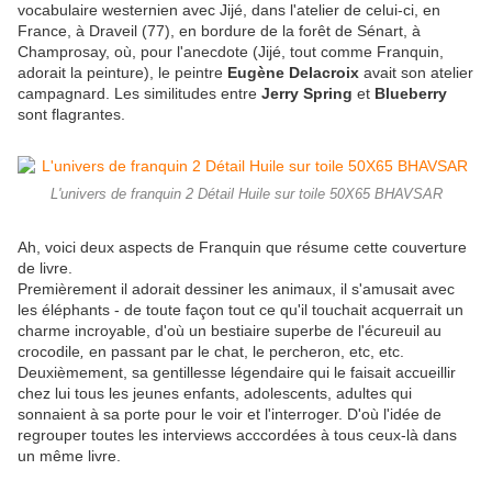
vocabulaire westernien avec Jijé, dans l'atelier de celui-ci, en
France, à Draveil (77), en bordure de la forêt de Sénart, à
Champrosay, où, pour l'anecdote (Jijé, tout comme Franquin,
adorait la peinture), le peintre
Eugène Delacroix
avait son atelier
campagnard. Les similitudes entre
Jerry Spring
et
Blueberry
sont flagrantes.
L'univers de franquin 2 Détail Huile sur toile 50X65 BHAVSAR
Ah, voici deux aspects de Franquin que résume cette couverture
de livre.
Premièrement il adorait dessiner les animaux, il
s'amusait avec
les éléphants
- de toute façon tout ce qu'il touchait acquerrait un
charme incroyable, d'où un bestiaire superbe de l'écureuil au
crocodile
,
en passant par le chat, le percheron, etc, etc.
Deuxièmement, sa gentillesse légendaire qui le faisait accueillir
chez lui tous les jeunes enfants, adolescents, adultes qui
sonnaient à sa porte pour le voir et l'interroger. D'où l'idée de
regrouper toutes les interviews acccordées à tous ceux-là dans
un même livre.