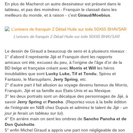
En plus de Macherot un autre dessinateur est présent dans le
tableau, et pas des moindres - Franquin le classait dans les
meilleurs du monde, et à raison - c'est
Giraud/Moebius
.
L'univers de franquin 2 Détail Huile sur toile 50X65 BHAVSAR
Le dessin de Giraud a beaucoup de sens et à plusieurs niveaux :
1° d'abord il représente Jijé et Franquin dont les rapports
amicaux ont été, excusez du peu, à l'origine de l'âge d'or de la
BD belge et française créant avec
Morris et Will
les héros
inoubliables que sont
Lucky Luke, Tif et Tondu
, Spirou et
Fantasio, le Marsupilami,
Jerry Spring
, etc.
2° d'autre part il fait allusion au voyage devenu fameux de Morris,
Franquin, Jijé et sa famille aux Etats-Unis et au Mexique.
3° les deux portraits sont un décalque des personnages de Jijé, à
savoir
Jerry Spring
et
Pancho
. (Reportez-vous à la belle édition
de l'intégrale en N&B chez Dupuis et admirez le talent de Jijé -
un
jour je ferais un tableau sur lui
).
4° En arrière main on sent les ombres de
Sancho Pancha et de
Don Quichotte
.
5° enfin Michel Giraud a appris une part non négligeable de son