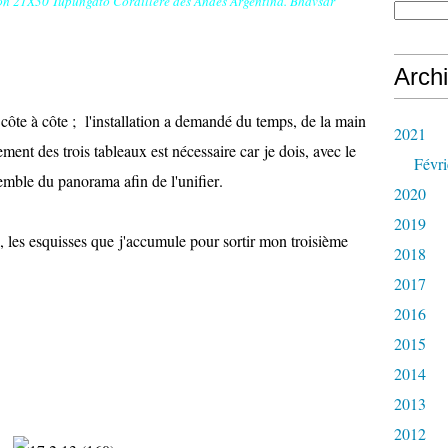
yon 21X30 Tupungato Cordillère des Andes Argentina. Bhavsar
Arch
 côte à côte ; l'installation a demandé du temps, de la main
2021
ment des trois tableaux est nécessaire car je dois, avec le
Févri
emble du panorama afin de l'unifier
.
2020
2019
, les esquisses que j'accumule pour sortir mon troisième
2018
2017
2016
2015
2014
2013
2012