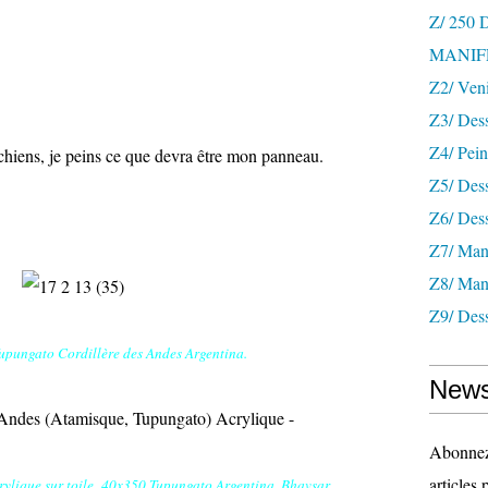
Z/ 250
MANIF
Z2/ Ven
Z3/ Des
Z4/ Pein
s chiens, je peins ce que devra être mon panneau.
Z5/ Dess
Z6/ Dess
Z7/ Mani
Z8/ Mani
Z9/ Dess
upungato Cordillère des Andes Argentina.
News
Abonnez-
articles 
crylique sur toile 40x350 Tupungato Argentina. Bhavsar