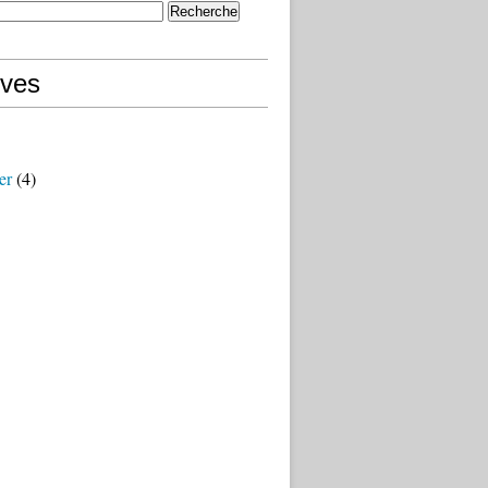
ives
er
(4)