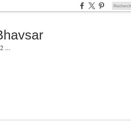
Bhavsar
 ...