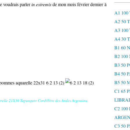
e voudrais parler
in extremis
de mon mois février dernier à
A1 100
A2 50 
A3 100
A4 30 
B1 60
B2 10
B3 50 
B4 50 
B5 50 
C1 65 
LIBRAI
elle 21X30 Tupungato Cordillère des Andes Argentina.
C2 100
ARGEN
C3 50 