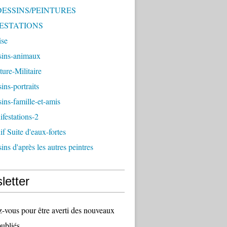
 DESSINS/PEINTURES
ESTATIONS
ise
sins-animaux
ture-Militaire
ins-portraits
ins-famille-et-amis
festations-2
f Suite d'eaux-fortes
ins d'après les autres peintres
letter
vous pour être averti des nouveaux
publiés.