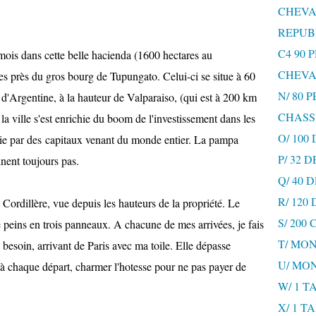
CHEVA
REPUB
C4 90 
 mois dans cette belle hacienda (1600 hectares au
CHEVA
des près du gros bourg de Tupungato. Celui-ci se situe à 60
N/ 80 
d'Argentine, à la hauteur de Valparaiso, (qui est à 200 km
CHASS
a ville s'est enrichie du boom de l'investissement dans les
O/ 100
lerie par des capitaux venant du monde entier. La pampa
P/ 32 
nnent toujours pas.
Q/ 40
R/ 120
 Cordillère, vue depuis les hauteurs de la propriété. Le
S/ 200
 peins en trois panneaux. A chacune de mes arrivées, je fais
T/ MON
 besoin, arrivant de Paris avec ma toile. Elle dépasse
U/ MO
t à chaque départ, charmer l'hotesse pour ne pas payer de
W/ 1 T
X/ 1 T