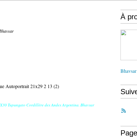
À pr
-Bhavsar
Bhavsar
Suiv
X30 Tupungato Cordillère des Andes Argentina. Bhavsar
Page