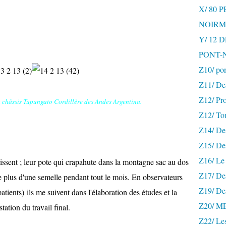
X/ 80 
NOIRM
Y/ 12
PONT-
Z10/ po
Z11/ De
Z12/ Pro
 châssis
Tupungato Cordillère des Andes Argentina.
Z12/ To
Z14/ Des
Z15/ De
Z16/ Le 
ssent ; leur pote qui crapahute dans la montagne sac au dos
Z17/ Des
tte plus d'une semelle pendant tout le mois. En observateurs
Z19/ De
patients) ils me suivent dans l'élaboration des études et la
Z20/ 
station du travail final.
Z22/ Le