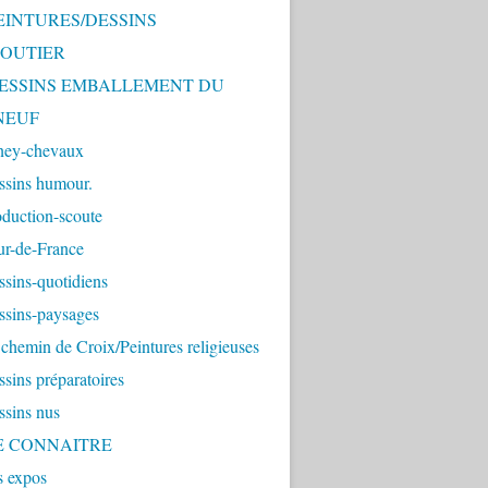
PEINTURES/DESSINS
OUTIER
 DESSINS EMBALLEMENT DU
NEUF
ney-chevaux
ssins humour.
duction-scoute
ur-de-France
sins-quotidiens
ssins-paysages
chemin de Croix/Peintures religieuses
sins préparatoires
ssins nus
ME CONNAITRE
s expos