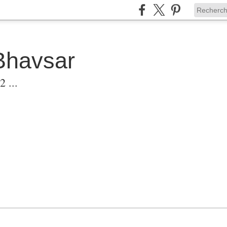
Bhavsar
 ...