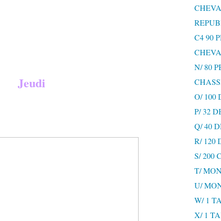
CHEVA
REPUB
C4 90 
CHEVA
N/ 80 
Jeudi
CHASS
O/ 100
P/ 32 
Q/ 40
R/ 120
S/ 200
T/ MON
U/ MO
W/ 1 T
X/ 1 T