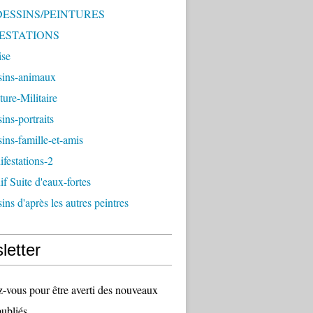
 DESSINS/PEINTURES
ESTATIONS
ise
sins-animaux
ture-Militaire
ins-portraits
ins-famille-et-amis
festations-2
f Suite d'eaux-fortes
ins d'après les autres peintres
letter
vous pour être averti des nouveaux
publiés.