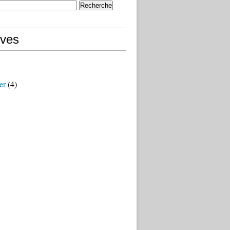
ives
er
(4)