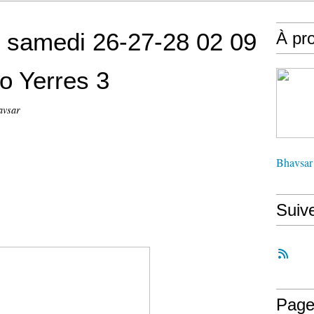
, samedi 26-27-28 02 09
À pr
o Yerres 3
avsar
Bhavsar
Suiv
Page