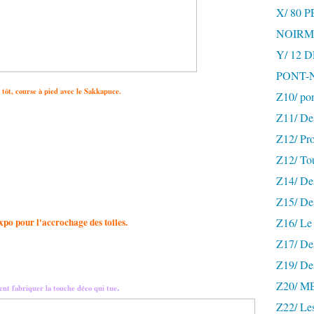
X/ 80 
NOIRM
Y/ 12
PONT-
 tôt, course à pied avec le Sakkapuce.
Z10/ po
Z11/ De
Z12/ Pro
Z12/ To
Z14/ Des
Z15/ De
expo pour l'accrochage des toiles.
Z16/ Le 
Z17/ Des
Z19/ De
Z20/ 
.
ent fabriquer la touche déco qui tue
Z22/ Le