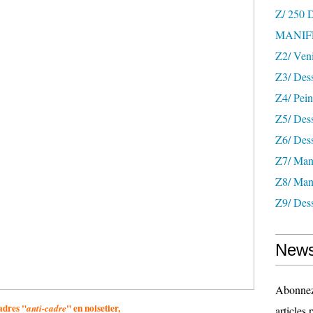
Z/ 250
MANIF
Z2/ Ven
Z3/ Des
Z4/ Pein
Z5/ Dess
Z6/ Dess
Z7/ Mani
Z8/ Mani
Z9/ Dess
News
Abonnez-
cadres "
" en noisetier,
anti-cadre
articles 