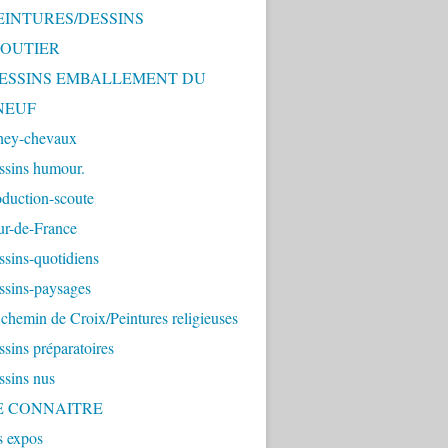
PEINTURES/DESSINS
OUTIER
 DESSINS EMBALLEMENT DU
NEUF
ney-chevaux
ssins humour.
duction-scoute
ur-de-France
sins-quotidiens
ssins-paysages
chemin de Croix/Peintures religieuses
sins préparatoires
ssins nus
ME CONNAITRE
s expos