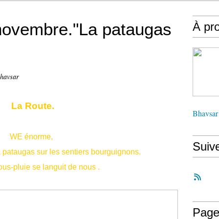
 novembre."La pataugas
À pr
Bhavsar
La Route.
Bhavsar
WE énorme,
Suiv
 pataugas sur les sentiers bourguignons.
us-pluie se languit de nous .
Page