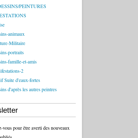
 DESSINS/PEINTURES
ESTATIONS
ise
sins-animaux
ture-Militaire
ins-portraits
ins-famille-et-amis
festations-2
f Suite d'eaux-fortes
ins d'après les autres peintres
letter
vous pour être averti des nouveaux
publiés.