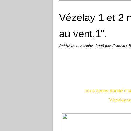
Vézelay 1 et 2
au vent,1".
Publié le
4 novembre 2008
par Francois-
nous avons donné d'la
Vézelay-so