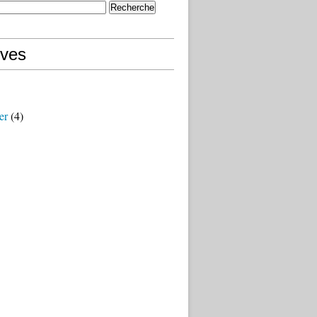
ives
er
(4)