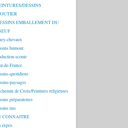
PEINTURES/DESSINS
OUTIER
 DESSINS EMBALLEMENT DU
NEUF
ney-chevaux
ssins humour.
duction-scoute
ur-de-France
sins-quotidiens
ssins-paysages
chemin de Croix/Peintures religieuses
sins préparatoires
ssins nus
ME CONNAITRE
s expos