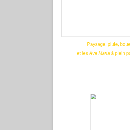
Paysage, pluie, boue
et les
Ave Maria
à plein 