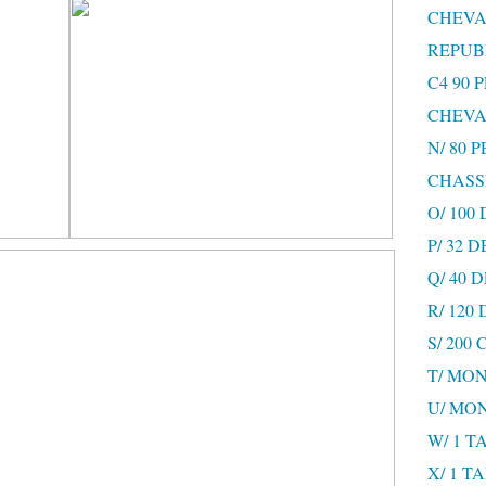
CHEVA
REPUB
C4 90 
CHEVA
N/ 80 
CHASS
O/ 100
P/ 32 
Q/ 40
R/ 120
S/ 200
T/ MON
U/ MO
W/ 1 T
X/ 1 T