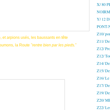
X/ 80 
NOIRM
Y/ 12
PONT-
Z10/ po
, et arpions usés, les baussants en tête
Z11/ De
poumons, la Route
"rentre bien par les pieds.
"
Z12/ Pro
Z12/ To
Z14/ Des
Z15/ De
Z16/ Le 
Z17/ Des
Z19/ De
Z20/ 
Z22/ Le