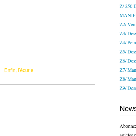
Z/ 250
MANIF
Z2/ Ven
Z3/ Des
Z4/ Pein
Z5/ Dess
Z6/ Dess
Z7/ Mani
Enfin, l'écurie.
Z8/ Mani
Z9/ Dess
News
Abonnez-
articles 