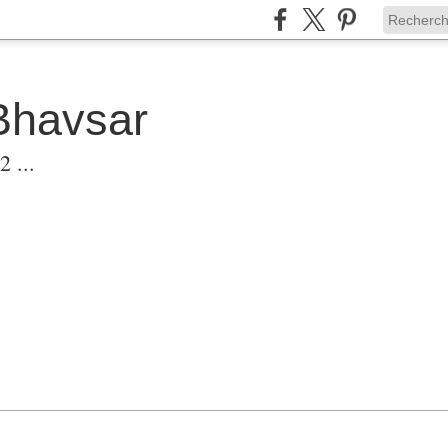
Bhavsar
 ...