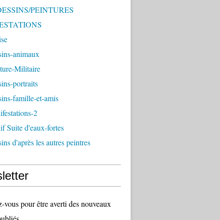
 DESSINS/PEINTURES
ESTATIONS
ise
sins-animaux
ture-Militaire
ins-portraits
ins-famille-et-amis
festations-2
f Suite d'eaux-fortes
ins d'après les autres peintres
letter
vous pour être averti des nouveaux
publiés.