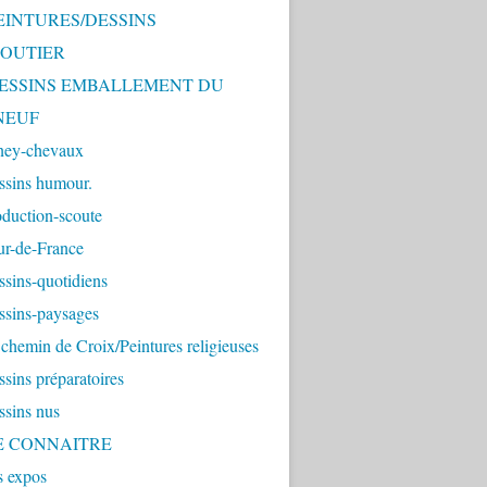
PEINTURES/DESSINS
OUTIER
 DESSINS EMBALLEMENT DU
NEUF
ney-chevaux
ssins humour.
duction-scoute
ur-de-France
sins-quotidiens
ssins-paysages
chemin de Croix/Peintures religieuses
sins préparatoires
ssins nus
ME CONNAITRE
s expos