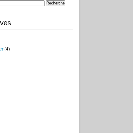
ives
er
(4)