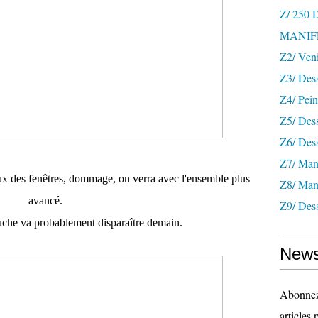
Z/ 250
MANIF
Z2/ Ven
Z3/ Des
Z4/ Pein
Z5/ Dess
Z6/ Dess
Z7/ Mani
ux des fenêtres, dommage, on verra avec l'ensemble plus
Z8/ Mani
avancé.
Z9/ Dess
uche va probablement disparaître demain.
News
Abonnez-
articles 