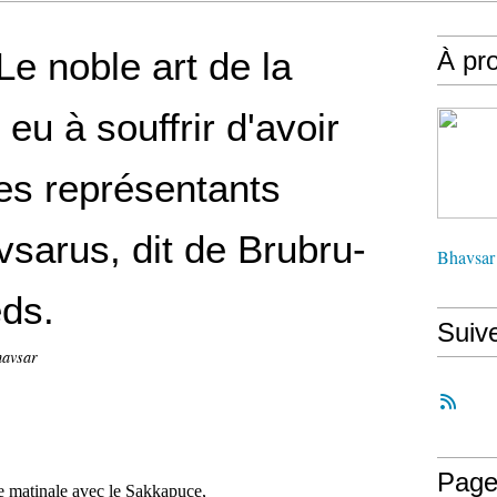
Le noble art de la
À pr
 eu à souffrir d'avoir
es représentants
sarus, dit de Brubru-
Bhavsar
eds.
Suiv
havsar
Page
 matinale avec le Sakkapuce,