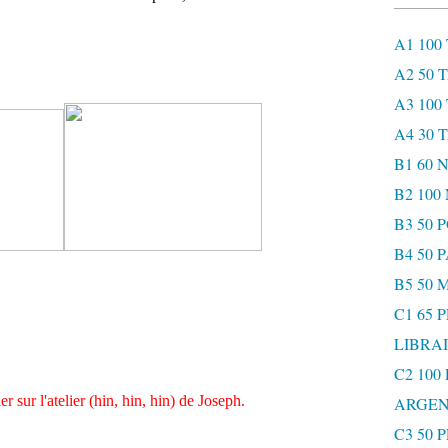
A1 100
A2 50 
A3 100
A4 30 
B1 60
B2 10
B3 50 
B4 50 
B5 50 
coince les cellules grises.
C1 65 
LIBRAI
C2 100
ier sur l'atelier (hin, hin, hin) de Joseph.
ARGEN
C3 50 