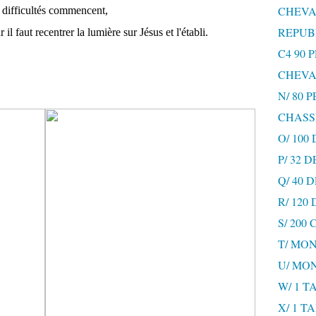
CHEVA
 difficultés commencent,
REPUB
 il faut recentrer la lumière sur Jésus et l'établi.
C4 90 
CHEVA
N/ 80 
CHASS
O/ 100
P/ 32 
Q/ 40
R/ 120
S/ 200
T/ MON
U/ MO
W/ 1 T
X/ 1 T